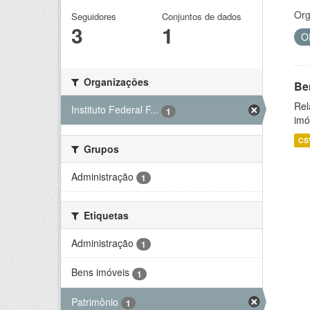
Org
Seguidores
Conjuntos de dados
3
1
O
Organizações
Be
Rel
Instituto Federal F...
1
imó
CS
Grupos
Administração
1
Etiquetas
Administração
1
Bens imóveis
1
Patrimônio
1