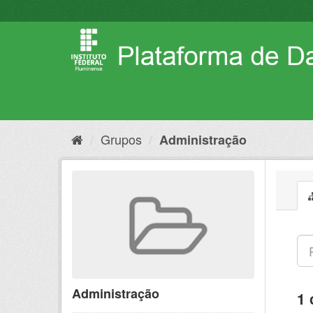
Pular
para
o
conteúdo
Grupos
Administração
Administração
1 