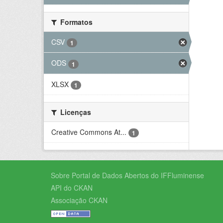
Formatos
CSV
1
ODS
1
XLSX
1
Licenças
Creative Commons At...
1
Sobre Portal de Dados Abertos do IFFluminense
API do CKAN
Associação CKAN