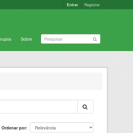
Entrar
Registrar
rupos
Sobre
Ordenar por