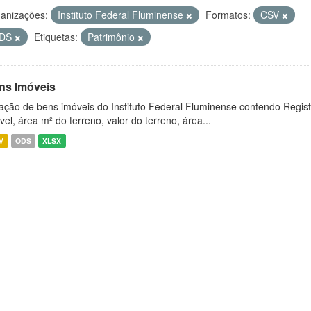
anizações:
Instituto Federal Fluminense
Formatos:
CSV
DS
Etiquetas:
Patrimônio
ns Imóveis
ação de bens imóveis do Instituto Federal Fluminense contendo Regist
vel, área m² do terreno, valor do terreno, área...
V
ODS
XLSX