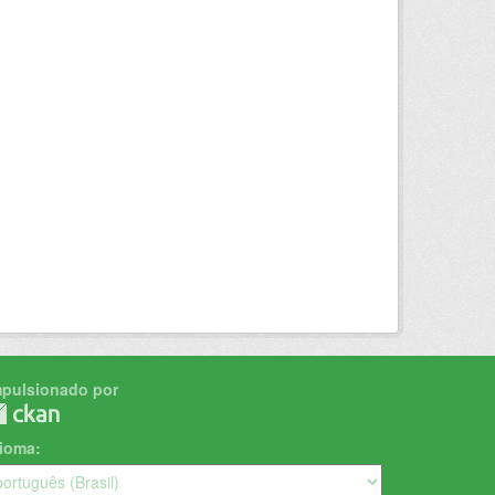
mpulsionado por
dioma