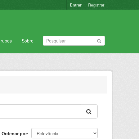
Entrar
Registrar
rupos
Sobre
Ordenar por