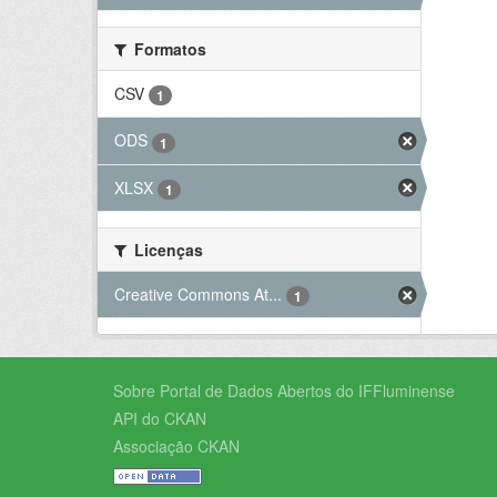
Formatos
CSV
1
ODS
1
XLSX
1
Licenças
Creative Commons At...
1
Sobre Portal de Dados Abertos do IFFluminense
API do CKAN
Associação CKAN