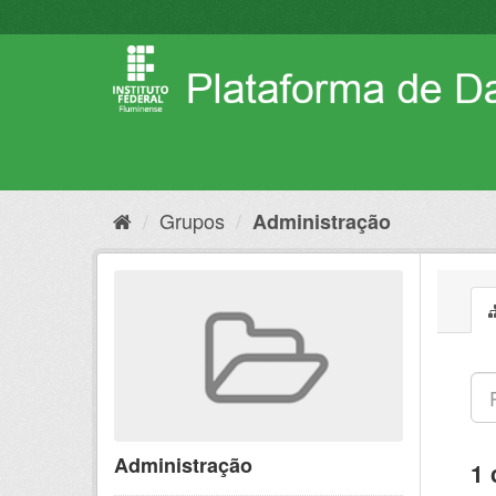
Pular
para
o
conteúdo
Grupos
Administração
Administração
1 