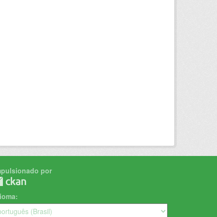
mpulsionado por
dioma