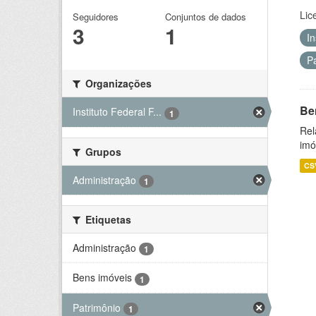
Lic
Seguidores
Conjuntos de dados
3
1
I
P
Organizações
Be
Instituto Federal F...
1
Rel
imó
Grupos
CS
Administração
1
Etiquetas
Administração
1
Bens imóveis
1
Patrimônio
1