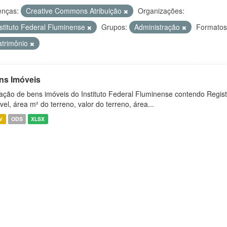
enças:
Creative Commons Atribuição
Organizações:
nstituto Federal Fluminense
Grupos:
Administração
Formatos
atrimônio
ns Imóveis
ação de bens imóveis do Instituto Federal Fluminense contendo Regist
vel, área m² do terreno, valor do terreno, área...
V
ODS
XLSX