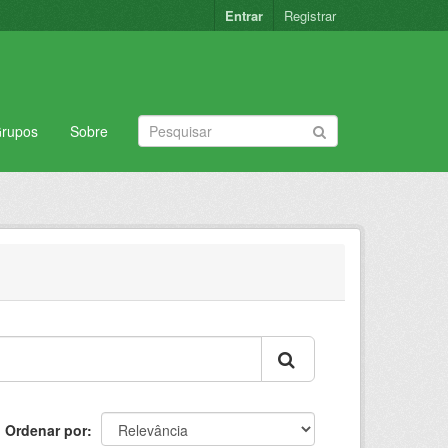
Entrar
Registrar
rupos
Sobre
Ordenar por