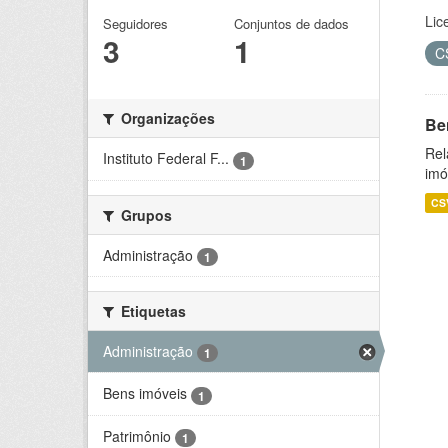
Lic
Seguidores
Conjuntos de dados
3
1
C
Organizações
Be
Rel
Instituto Federal F...
1
imó
CS
Grupos
Administração
1
Etiquetas
Administração
1
Bens imóveis
1
Patrimônio
1