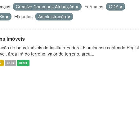
enças:
Creative Commons Atribuição
Formatos:
ODS
SV
Etiquetas:
Administração
ns Imóveis
ação de bens imóveis do Instituto Federal Fluminense contendo Regist
vel, área m² do terreno, valor do terreno, área...
V
ODS
XLSX