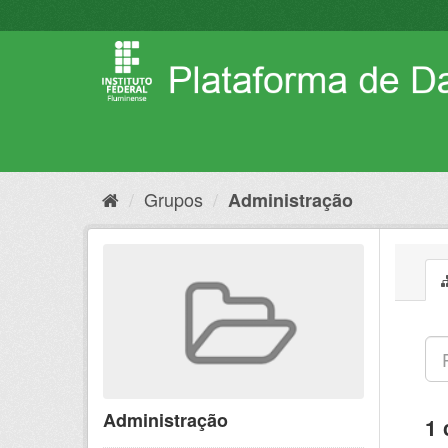
Pular
para
o
conteúdo
Grupos
Administração
Administração
1 