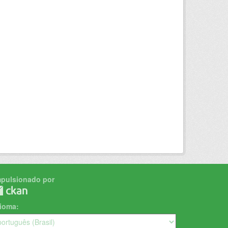
mpulsionado por
dioma