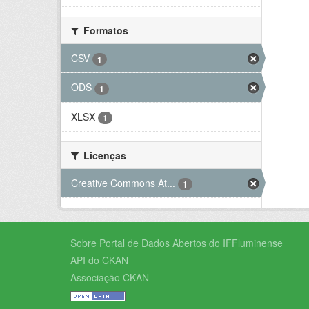
Formatos
CSV
1
ODS
1
XLSX
1
Licenças
Creative Commons At...
1
Sobre Portal de Dados Abertos do IFFluminense
API do CKAN
Associação CKAN