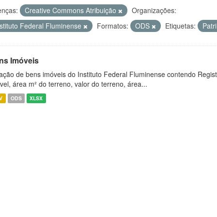
enças:
Creative Commons Atribuição
Organizações:
nstituto Federal Fluminense
Formatos:
ODS
Etiquetas:
Patr
ns Imóveis
ação de bens imóveis do Instituto Federal Fluminense contendo Regist
vel, área m² do terreno, valor do terreno, área...
V
ODS
XLSX