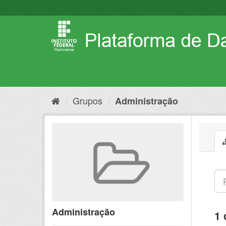
Pular
para
o
conteúdo
Grupos
Administração
Administração
1 