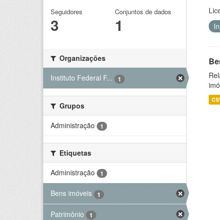
Lic
Seguidores
Conjuntos de dados
3
1
I
Organizações
Be
Rel
Instituto Federal F...
1
imó
CS
Grupos
Administração
1
Etiquetas
Administração
1
Bens imóveis
1
Patrimônio
1