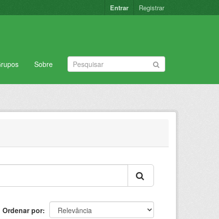
Entrar
Registrar
rupos
Sobre
Ordenar por