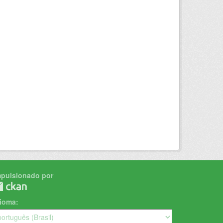
mpulsionado por
dioma