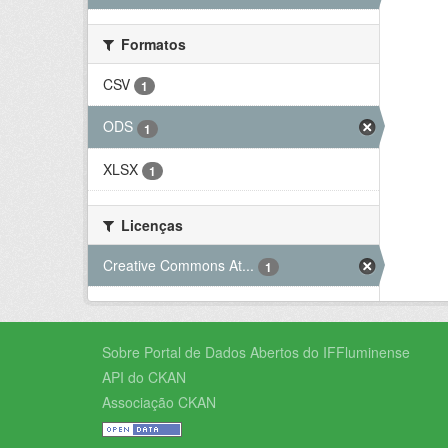
Formatos
CSV
1
ODS
1
XLSX
1
Licenças
Creative Commons At...
1
Sobre Portal de Dados Abertos do IFFluminense
API do CKAN
Associação CKAN