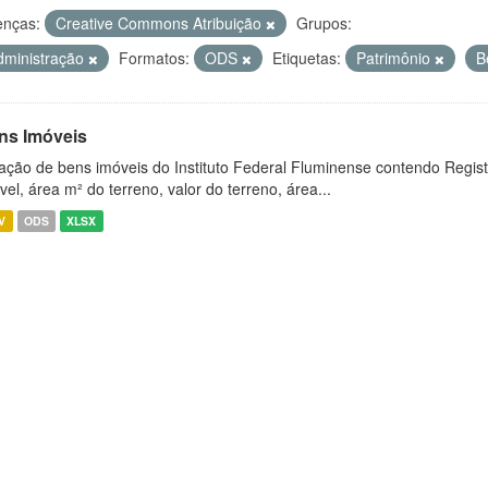
enças:
Creative Commons Atribuição
Grupos:
dministração
Formatos:
ODS
Etiquetas:
Patrimônio
B
ns Imóveis
ação de bens imóveis do Instituto Federal Fluminense contendo Regist
vel, área m² do terreno, valor do terreno, área...
V
ODS
XLSX