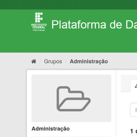
Pular
para
o
conteúdo
Grupos
Administração
Administração
1 