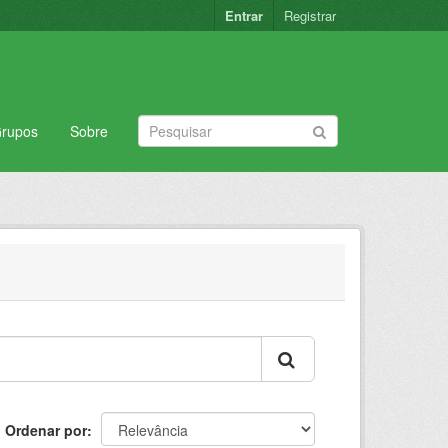
Entrar
Registrar
rupos
Sobre
Ordenar por