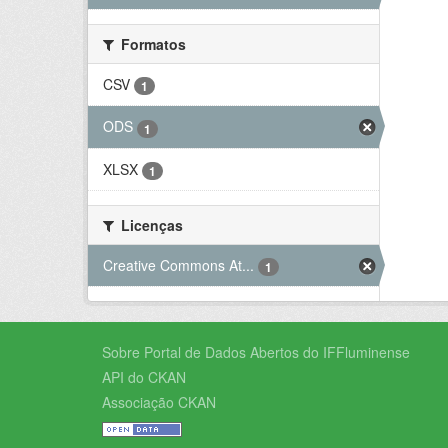
Formatos
CSV
1
ODS
1
XLSX
1
Licenças
Creative Commons At...
1
Sobre Portal de Dados Abertos do IFFluminense
API do CKAN
Associação CKAN