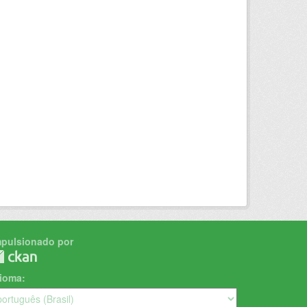
mpulsionado por
dioma