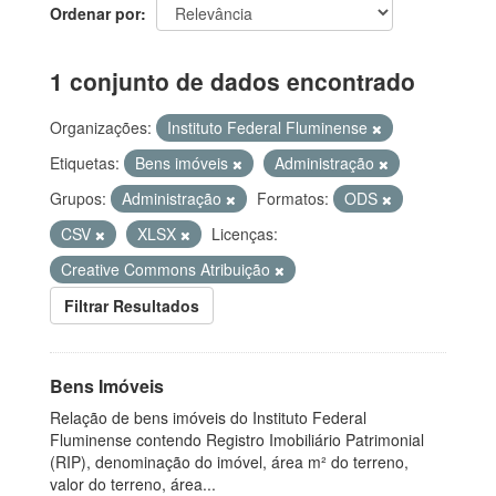
Ordenar por
1 conjunto de dados encontrado
Organizações:
Instituto Federal Fluminense
Etiquetas:
Bens imóveis
Administração
Grupos:
Administração
Formatos:
ODS
CSV
XLSX
Licenças:
Creative Commons Atribuição
Filtrar Resultados
Bens Imóveis
Relação de bens imóveis do Instituto Federal
Fluminense contendo Registro Imobiliário Patrimonial
(RIP), denominação do imóvel, área m² do terreno,
valor do terreno, área...