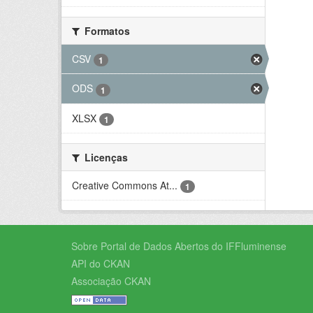
Formatos
CSV
1
ODS
1
XLSX
1
Licenças
Creative Commons At...
1
Sobre Portal de Dados Abertos do IFFluminense
API do CKAN
Associação CKAN