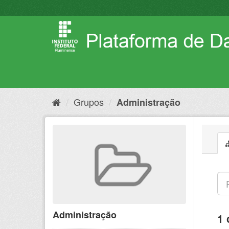
Pular
para
o
conteúdo
Grupos
Administração
Administração
1 