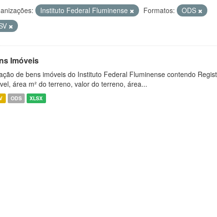
anizações:
Instituto Federal Fluminense
Formatos:
ODS
SV
ns Imóveis
ação de bens imóveis do Instituto Federal Fluminense contendo Regist
vel, área m² do terreno, valor do terreno, área...
V
ODS
XLSX