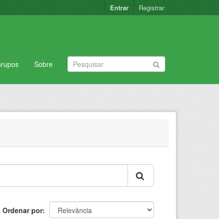
Entrar
Registrar
rupos
Sobre
Ordenar por