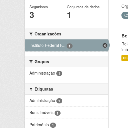
Org
Seguidores
Conjuntos de dados
3
1
C
Organizações
Be
Rel
Instituto Federal F...
1
imó
CS
Grupos
Administração
1
Etiquetas
Administração
1
Bens imóveis
1
Patrimônio
1