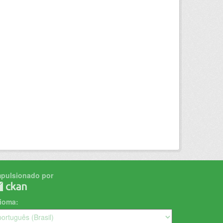
mpulsionado por
dioma