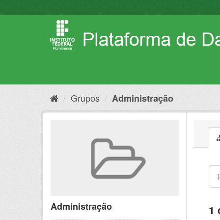
Pular
para
o
conteúdo
Grupos
Administração
Administração
1 