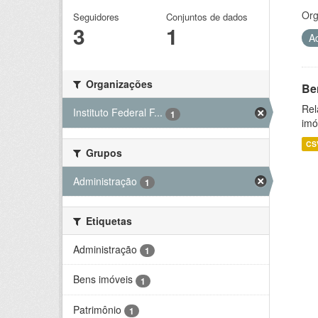
Org
Seguidores
Conjuntos de dados
3
1
A
Organizações
Be
Rel
Instituto Federal F...
1
imó
CS
Grupos
Administração
1
Etiquetas
Administração
1
Bens imóveis
1
Patrimônio
1