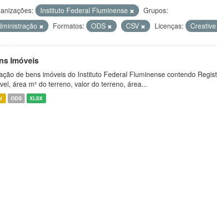
anizações:
Instituto Federal Fluminense
Grupos:
dministração
Formatos:
ODS
CSV
Licenças:
Creativ
ns Imóveis
ação de bens imóveis do Instituto Federal Fluminense contendo Regist
vel, área m² do terreno, valor do terreno, área...
V
ODS
XLSX