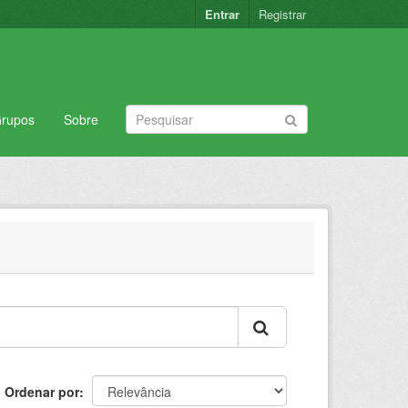
Entrar
Registrar
rupos
Sobre
Ordenar por