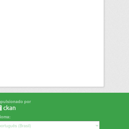
mpulsionado por
dioma