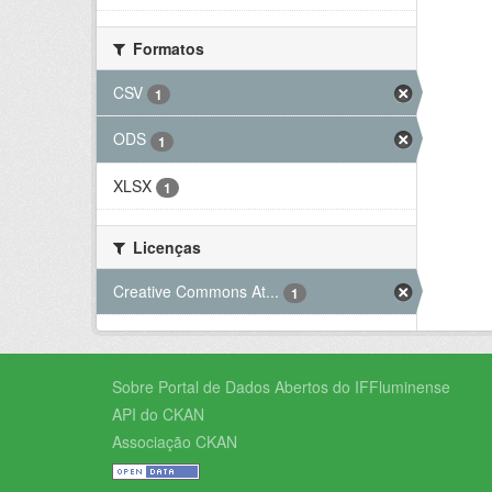
Formatos
CSV
1
ODS
1
XLSX
1
Licenças
Creative Commons At...
1
Sobre Portal de Dados Abertos do IFFluminense
API do CKAN
Associação CKAN