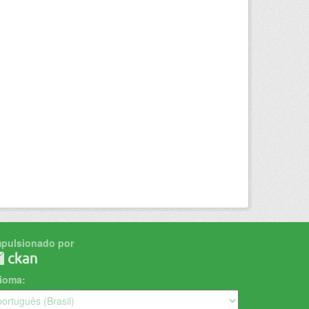
mpulsionado por
dioma