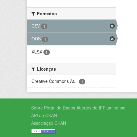
Formatos
CSV
1
ODS
1
XLSX
1
Licenças
Creative Commons At...
1
Sobre Portal de Dados Abertos do IFFluminense
API do CKAN
Associação CKAN