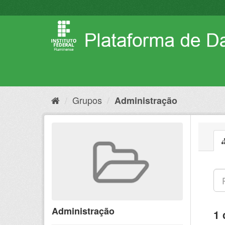
Pular
para
o
conteúdo
Grupos
Administração
Administração
1 