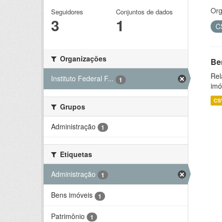
Org
Seguidores
Conjuntos de dados
3
1
C
Organizações
Be
Rel
Instituto Federal F...
1
imó
CS
Grupos
Administração
1
Etiquetas
Administração
1
Bens imóveis
1
Patrimônio
1