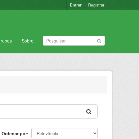
Entrar
Registrar
rupos
Sobre
Ordenar por