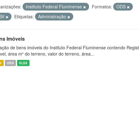
anizações:
Instituto Federal Fluminense
Formatos:
ODS
SV
Etiquetas:
Administração
ns Imóveis
ação de bens imóveis do Instituto Federal Fluminense contendo Regist
vel, área m² do terreno, valor do terreno, área...
V
ODS
XLSX