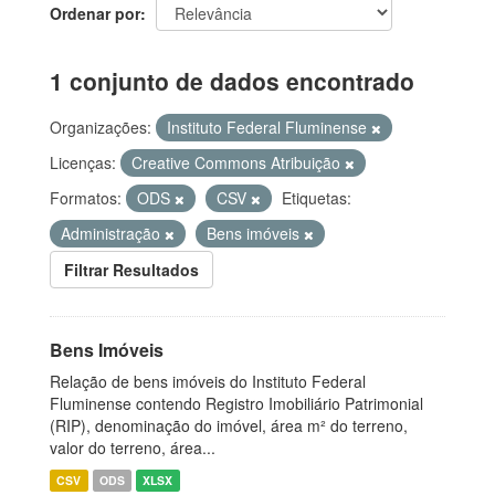
Ordenar por
1 conjunto de dados encontrado
Organizações:
Instituto Federal Fluminense
Licenças:
Creative Commons Atribuição
Formatos:
ODS
CSV
Etiquetas:
Administração
Bens imóveis
Filtrar Resultados
Bens Imóveis
Relação de bens imóveis do Instituto Federal
Fluminense contendo Registro Imobiliário Patrimonial
(RIP), denominação do imóvel, área m² do terreno,
valor do terreno, área...
CSV
ODS
XLSX