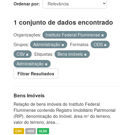
Ordenar por
1 conjunto de dados encontrado
Organizações:
Instituto Federal Fluminense
Grupos:
Administração
Formatos:
ODS
CSV
Etiquetas:
Bens imóveis
Administração
Filtrar Resultados
Bens Imóveis
Relação de bens imóveis do Instituto Federal
Fluminense contendo Registro Imobiliário Patrimonial
(RIP), denominação do imóvel, área m² do terreno,
valor do terreno, área...
CSV
ODS
XLSX