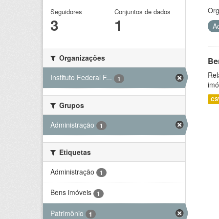
Org
Seguidores
Conjuntos de dados
3
1
A
Organizações
Be
Rel
Instituto Federal F...
1
imó
CS
Grupos
Administração
1
Etiquetas
Administração
1
Bens imóveis
1
Patrimônio
1