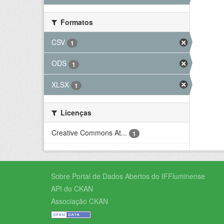
Formatos
CSV
1
ODS
1
XLSX
1
Licenças
Creative Commons At...
1
Sobre Portal de Dados Abertos do IFFluminense
API do CKAN
Associação CKAN