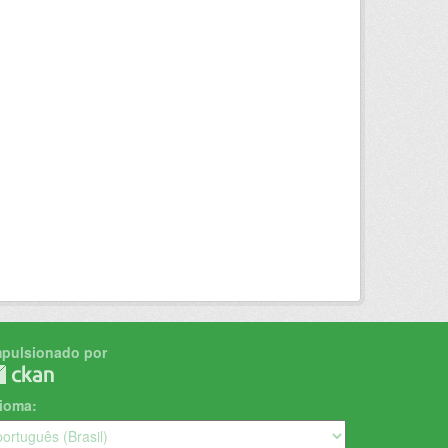
mpulsionado por
dioma