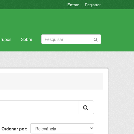
Entrar
Registrar
rupos
Sobre
Ordenar por