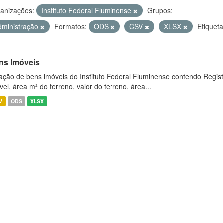
anizações:
Instituto Federal Fluminense
Grupos:
dministração
Formatos:
ODS
CSV
XLSX
Etiqueta
ns Imóveis
ação de bens imóveis do Instituto Federal Fluminense contendo Regist
vel, área m² do terreno, valor do terreno, área...
V
ODS
XLSX