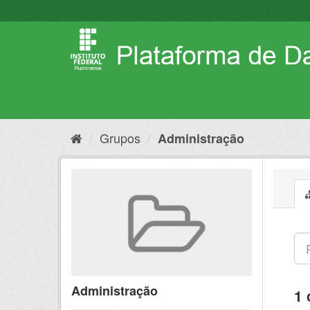
Pular
para
o
conteúdo
Grupos
Administração
Administração
1 