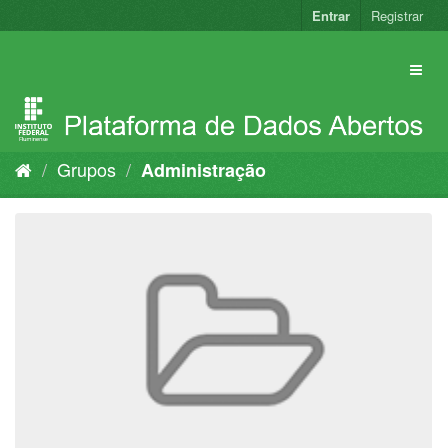
Pular
Entrar
Registrar
para
o
conteúdo
Grupos
Administração