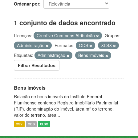
Ordenar por
1 conjunto de dados encontrado
Licenças:
Creative Commons Atribuição
Grupos:
Administração
Formatos:
ODS
XLSX
Etiquetas:
Administração
Bens imóveis
Filtrar Resultados
Bens Imóveis
Relação de bens imóveis do Instituto Federal
Fluminense contendo Registro Imobiliário Patrimonial
(RIP), denominação do imóvel, área m² do terreno,
valor do terreno, área...
CSV
ODS
XLSX