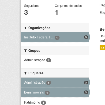
Org
Seguidores
Conjuntos de dados
3
1
Eti
Organizações
Be
Rel
Instituto Federal F...
1
imó
CS
Grupos
Administração
1
Etiquetas
Administração
1
Bens imóveis
1
Patrimônio
1