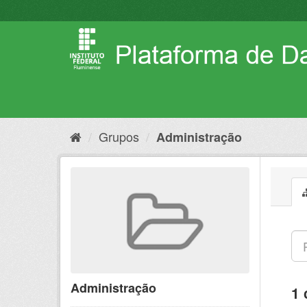
Pular
para
o
conteúdo
Grupos
Administração
Administração
1 