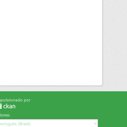
mpulsionado por
dioma