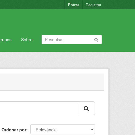
Entrar
Registrar
rupos
Sobre
Ordenar por