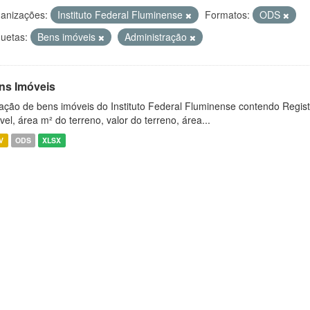
anizações:
Instituto Federal Fluminense
Formatos:
ODS
quetas:
Bens imóveis
Administração
ns Imóveis
ação de bens imóveis do Instituto Federal Fluminense contendo Regist
vel, área m² do terreno, valor do terreno, área...
V
ODS
XLSX