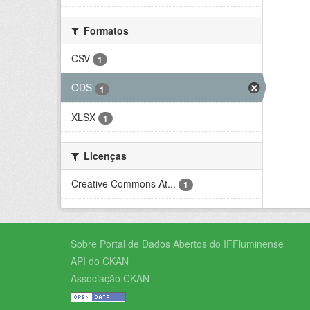
Formatos
CSV
1
ODS
1
XLSX
1
Licenças
Creative Commons At...
1
Sobre Portal de Dados Abertos do IFFluminense
API do CKAN
Associação CKAN