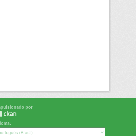
mpulsionado por
dioma