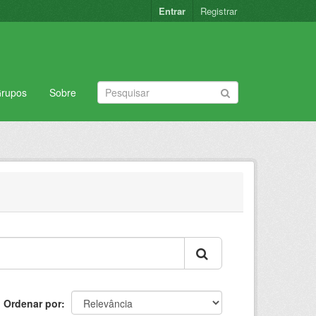
Entrar
Registrar
rupos
Sobre
Ordenar por