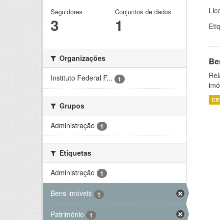
Lic
Seguidores
Conjuntos de dados
3
1
Eti
Organizações
Be
Rel
Instituto Federal F...
1
imó
CS
Grupos
Administração
1
Etiquetas
Administração
1
Bens imóveis
1
Patrimônio
1