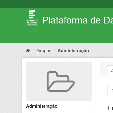
Pular
para
o
conteúdo
Grupos
Administração
Administração
1 