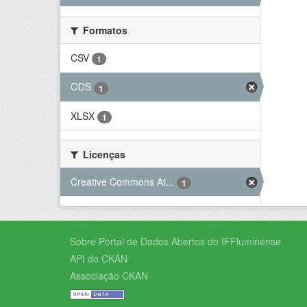
Formatos
CSV
1
ODS
1
XLSX
1
Licenças
Creative Commons At...
1
Sobre Portal de Dados Abertos do IFFluminense
API do CKAN
Associação CKAN