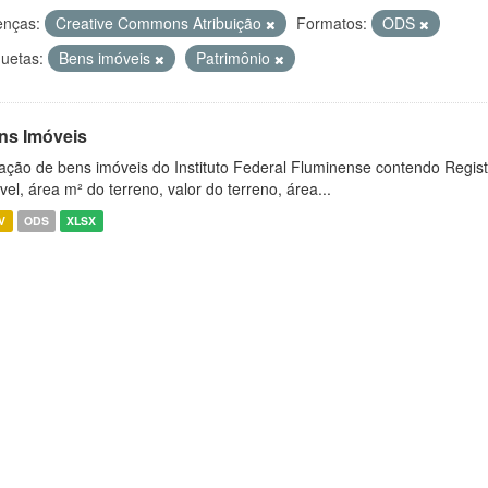
enças:
Creative Commons Atribuição
Formatos:
ODS
quetas:
Bens imóveis
Patrimônio
ns Imóveis
ação de bens imóveis do Instituto Federal Fluminense contendo Regist
vel, área m² do terreno, valor do terreno, área...
V
ODS
XLSX