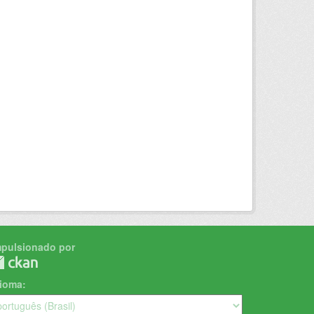
mpulsionado por
dioma