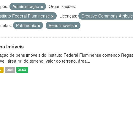
pos:
Administração
Organizações:
nstituto Federal Fluminense
Licenças:
Creative Commons Atribui
quetas:
Patrimônio
Bens imóveis
ns Imóveis
ação de bens imóveis do Instituto Federal Fluminense contendo Regist
vel, área m² do terreno, valor do terreno, área...
V
ODS
XLSX