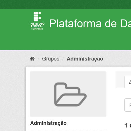
Pular
para
o
conteúdo
Grupos
Administração
Administração
1 