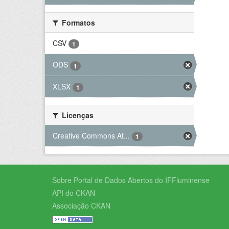
Formatos
CSV
1
ODS
1
XLSX
1
Licenças
Creative Commons At...
1
Sobre Portal de Dados Abertos do IFFluminense
API do CKAN
Associação CKAN