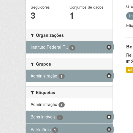
Gru
Seguidores
Conjuntos de dados
3
1
I
Eti
Organizações
Be
Instituto Federal F...
1
Rel
imó
Grupos
CS
Administração
1
Etiquetas
Administração
1
Bens imóveis
1
Patrimônio
1