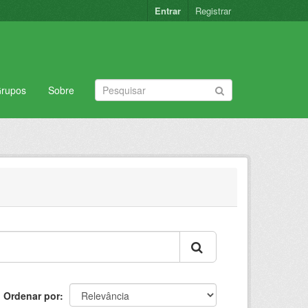
Entrar
Registrar
rupos
Sobre
Ordenar por