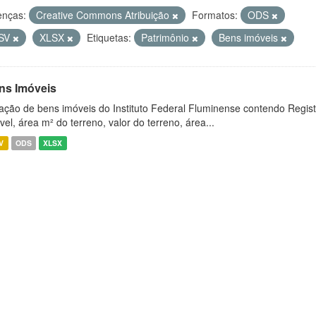
enças:
Creative Commons Atribuição
Formatos:
ODS
SV
XLSX
Etiquetas:
Patrimônio
Bens imóveis
ns Imóveis
ação de bens imóveis do Instituto Federal Fluminense contendo Regist
vel, área m² do terreno, valor do terreno, área...
V
ODS
XLSX