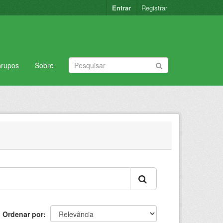
Entrar
Registrar
rupos
Sobre
Ordenar por