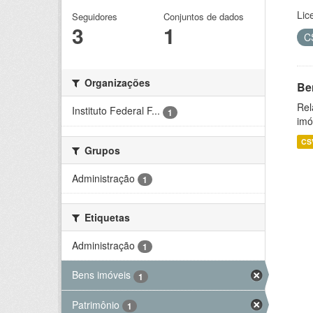
Lic
Seguidores
Conjuntos de dados
3
1
C
Organizações
Be
Rel
Instituto Federal F...
1
imó
CS
Grupos
Administração
1
Etiquetas
Administração
1
Bens imóveis
1
Patrimônio
1