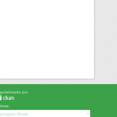
mpulsionado por
dioma