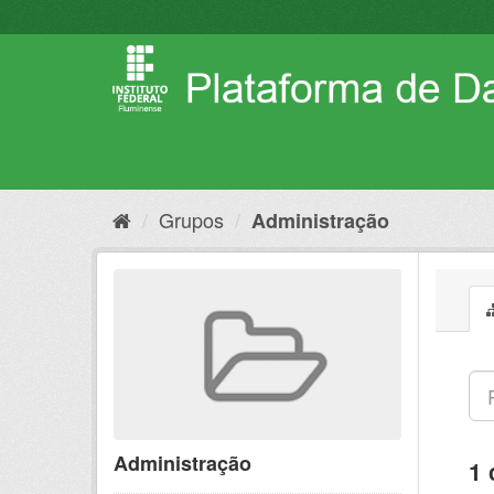
Pular
para
o
conteúdo
Grupos
Administração
Administração
1 