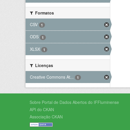
Formatos
CSV
1
ODS
1
XLSX
1
Licenças
Creative Commons At...
1
Sobre Portal de Dados Abertos do IFFluminense
API do CKAN
Associação CKAN