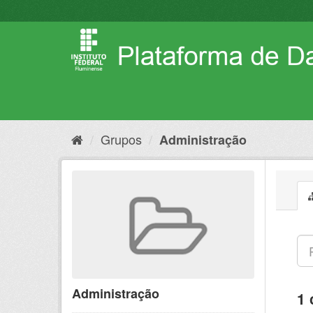
Pular
para
o
conteúdo
Grupos
Administração
Administração
1 