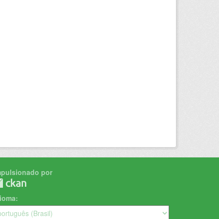
mpulsionado por
dioma