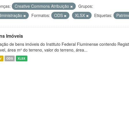
enças:
Creative Commons Atribuição
Grupos:
dministração
Formatos:
ODS
XLSX
Etiquetas:
Patrim
ns Imóveis
ação de bens imóveis do Instituto Federal Fluminense contendo Regist
vel, área m² do terreno, valor do terreno, área...
V
ODS
XLSX