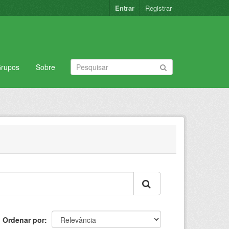
Entrar
Registrar
rupos
Sobre
Ordenar por