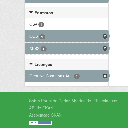
Formatos
CSV
1
ODS
1
XLSX
1
Licenças
Creative Commons At...
1
Sobre Portal de Dados Abertos do IFFluminense
API do CKAN
Associação CKAN