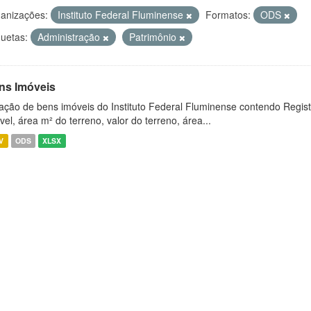
anizações:
Instituto Federal Fluminense
Formatos:
ODS
quetas:
Administração
Patrimônio
ns Imóveis
ação de bens imóveis do Instituto Federal Fluminense contendo Regist
vel, área m² do terreno, valor do terreno, área...
V
ODS
XLSX