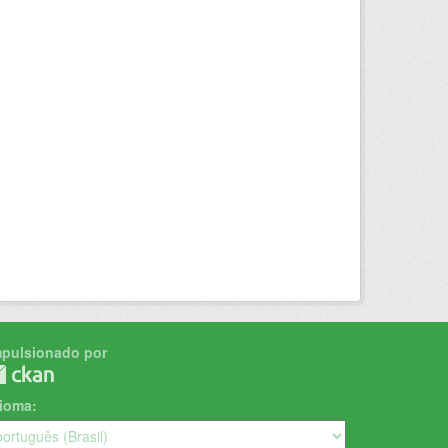
mpulsionado por
dioma