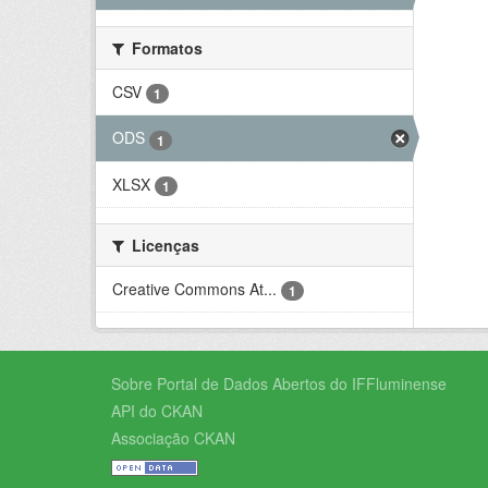
Formatos
CSV
1
ODS
1
XLSX
1
Licenças
Creative Commons At...
1
Sobre Portal de Dados Abertos do IFFluminense
API do CKAN
Associação CKAN