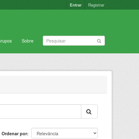
Entrar
Registrar
rupos
Sobre
Ordenar por