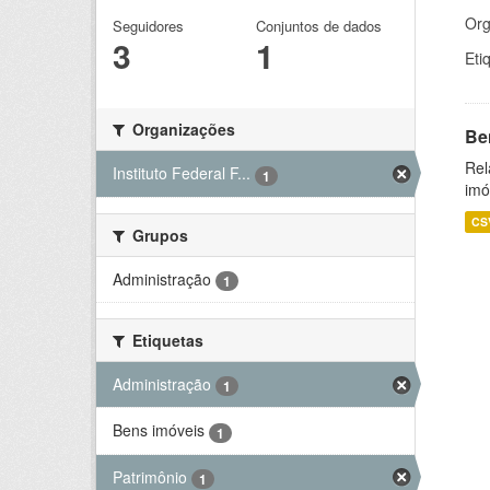
Org
Seguidores
Conjuntos de dados
3
1
Eti
Organizações
Be
Rel
Instituto Federal F...
1
imó
CS
Grupos
Administração
1
Etiquetas
Administração
1
Bens imóveis
1
Patrimônio
1