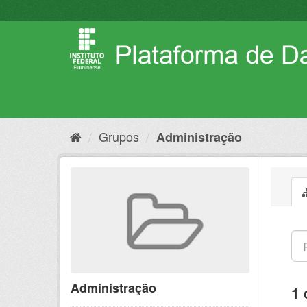
Pular
para
o
conteúdo
Grupos
Administração
Administração
1 