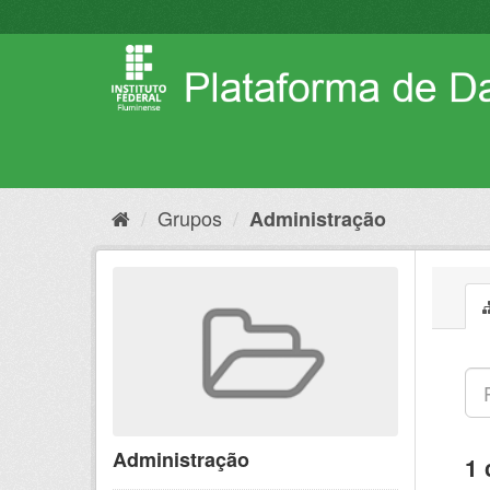
Pular
para
o
conteúdo
Grupos
Administração
Administração
1 