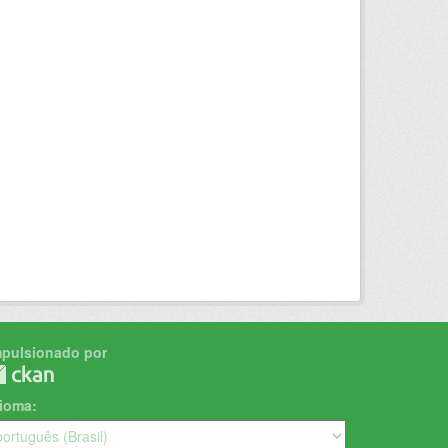
mpulsionado por
dioma