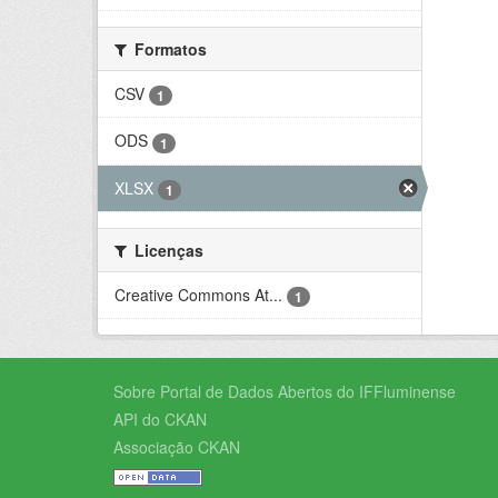
Formatos
CSV
1
ODS
1
XLSX
1
Licenças
Creative Commons At...
1
Sobre Portal de Dados Abertos do IFFluminense
API do CKAN
Associação CKAN