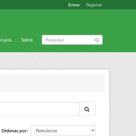
Entrar
Registrar
rupos
Sobre
Ordenar por