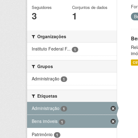
For
Seguidores
Conjuntos de dados
3
1
B
Organizações
Be
Rel
Instituto Federal F...
1
imó
CS
Grupos
Administração
1
Etiquetas
Administração
1
Bens imóveis
1
Patrimônio
1