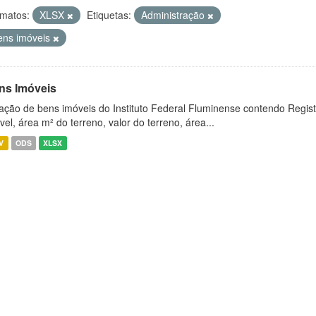
matos:
XLSX
Etiquetas:
Administração
ens imóveis
ns Imóveis
ação de bens imóveis do Instituto Federal Fluminense contendo Regist
vel, área m² do terreno, valor do terreno, área...
V
ODS
XLSX