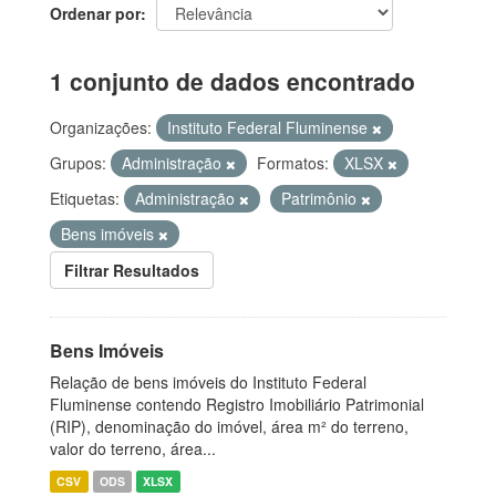
Ordenar por
1 conjunto de dados encontrado
Organizações:
Instituto Federal Fluminense
Grupos:
Administração
Formatos:
XLSX
Etiquetas:
Administração
Patrimônio
Bens imóveis
Filtrar Resultados
Bens Imóveis
Relação de bens imóveis do Instituto Federal
Fluminense contendo Registro Imobiliário Patrimonial
(RIP), denominação do imóvel, área m² do terreno,
valor do terreno, área...
CSV
ODS
XLSX