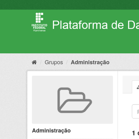
Pular
para
o
conteúdo
Grupos
Administração
Administração
1 