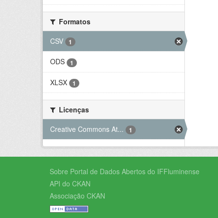
Formatos
CSV
1
ODS
1
XLSX
1
Licenças
Creative Commons At...
1
Sobre Portal de Dados Abertos do IFFluminense
API do CKAN
Associação CKAN