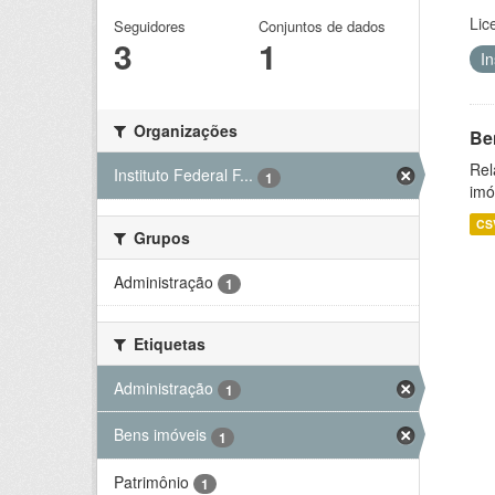
Lic
Seguidores
Conjuntos de dados
3
1
I
Organizações
Be
Rel
Instituto Federal F...
1
imó
CS
Grupos
Administração
1
Etiquetas
Administração
1
Bens imóveis
1
Patrimônio
1