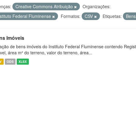
enças:
Creative Commons Atribuição
Organizações:
nstituto Federal Fluminense
Formatos:
CSV
Etiquetas:
Bens
ns Imóveis
ação de bens imóveis do Instituto Federal Fluminense contendo Regist
vel, área m² do terreno, valor do terreno, área...
V
ODS
XLSX