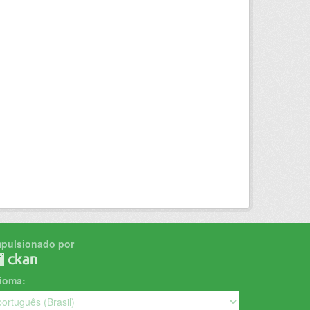
mpulsionado por
dioma