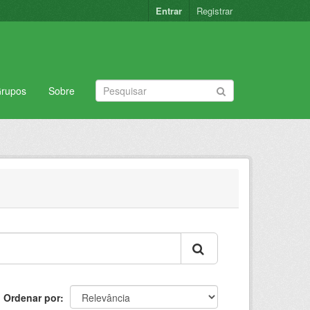
Entrar
Registrar
rupos
Sobre
Ordenar por