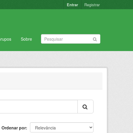
Entrar
Registrar
rupos
Sobre
Ordenar por