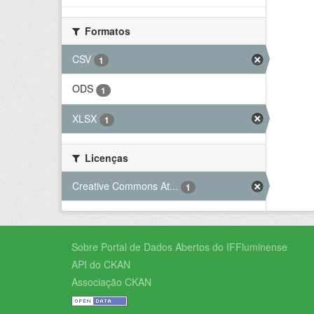
Formatos
CSV
1
ODS
1
XLSX
1
Licenças
Creative Commons At...
1
Sobre Portal de Dados Abertos do IFFluminense
API do CKAN
Associação CKAN