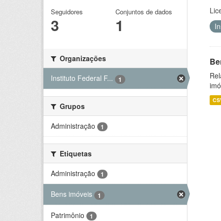
Lic
Seguidores
Conjuntos de dados
3
1
I
Organizações
Be
Rel
Instituto Federal F...
1
imó
CS
Grupos
Administração
1
Etiquetas
Administração
1
Bens imóveis
1
Patrimônio
1