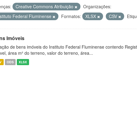
enças:
Creative Commons Atribuição
Organizações:
nstituto Federal Fluminense
Formatos:
XLSX
CSV
Etiqu
ns Imóveis
ação de bens imóveis do Instituto Federal Fluminense contendo Regist
vel, área m² do terreno, valor do terreno, área...
V
ODS
XLSX