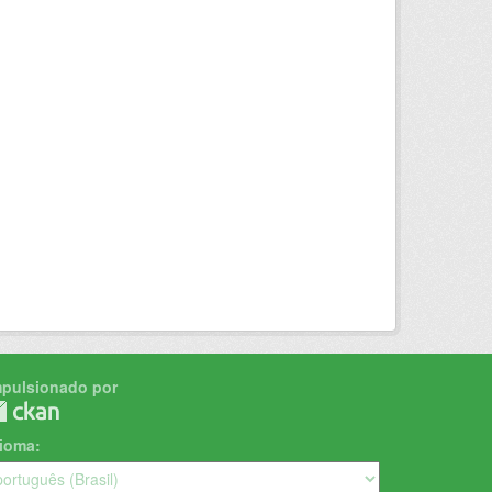
mpulsionado por
dioma