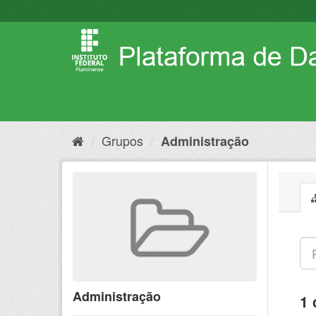
Pular
para
o
conteúdo
Grupos
Administração
Administração
1 