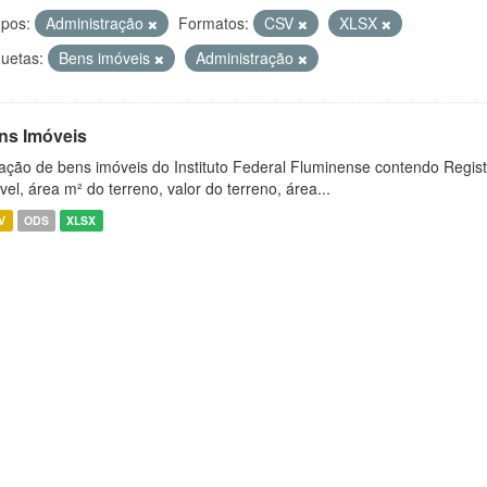
pos:
Administração
Formatos:
CSV
XLSX
quetas:
Bens imóveis
Administração
ns Imóveis
ação de bens imóveis do Instituto Federal Fluminense contendo Regist
vel, área m² do terreno, valor do terreno, área...
V
ODS
XLSX