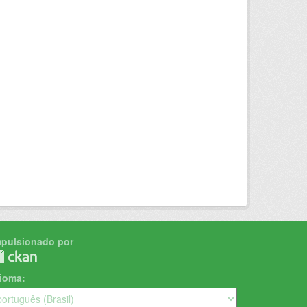
mpulsionado por
dioma