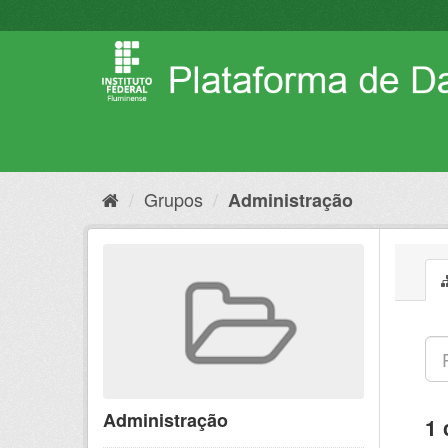
Pular
para
o
conteúdo
Grupos
Administração
Administração
1 