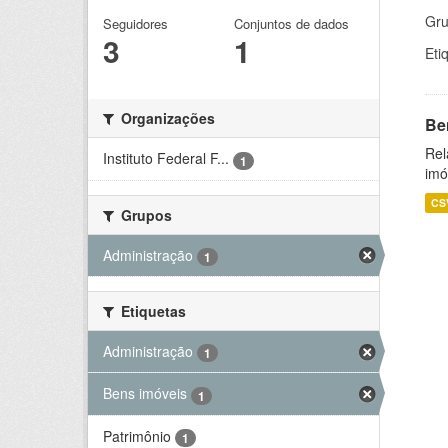
Gru
Seguidores
Conjuntos de dados
3
1
Eti
Organizações
Be
Rel
Instituto Federal F...
1
imó
CS
Grupos
Administração
1
Etiquetas
Administração
1
Bens imóveis
1
Patrimônio
1