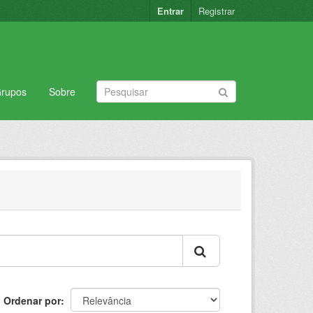
Entrar
Registrar
rupos
Sobre
Ordenar por