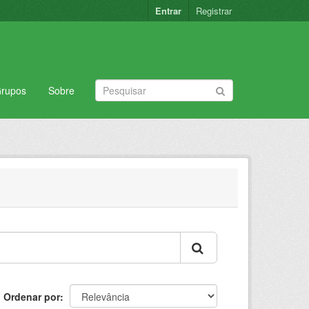
Entrar
Registrar
rupos
Sobre
Ordenar por