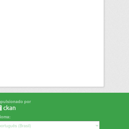
mpulsionado por
dioma