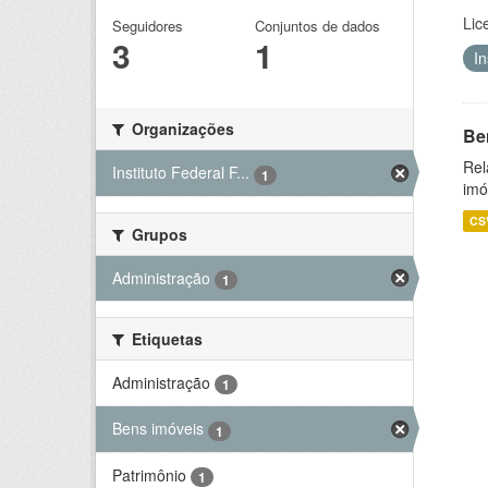
Lic
Seguidores
Conjuntos de dados
3
1
I
Organizações
Be
Rel
Instituto Federal F...
1
imó
CS
Grupos
Administração
1
Etiquetas
Administração
1
Bens imóveis
1
Patrimônio
1