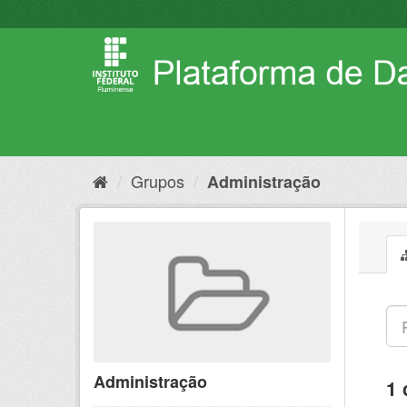
Pular
para
o
conteúdo
Grupos
Administração
Administração
1 