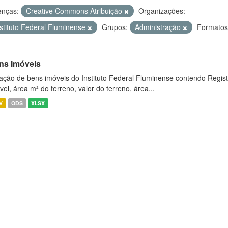
enças:
Creative Commons Atribuição
Organizações:
nstituto Federal Fluminense
Grupos:
Administração
Formatos
ns Imóveis
ação de bens imóveis do Instituto Federal Fluminense contendo Regist
vel, área m² do terreno, valor do terreno, área...
V
ODS
XLSX