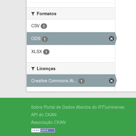
Formatos
CSV
1
ODS
1
XLSX
1
Licenças
Creative Commons At...
1
Sobre Portal de Dados Abertos do IFFluminense
API do CKAN
Associação CKAN