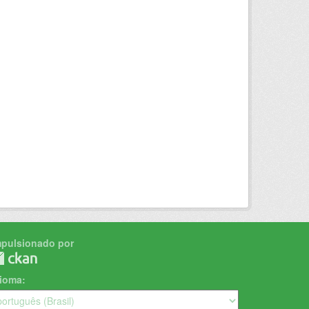
mpulsionado por
dioma