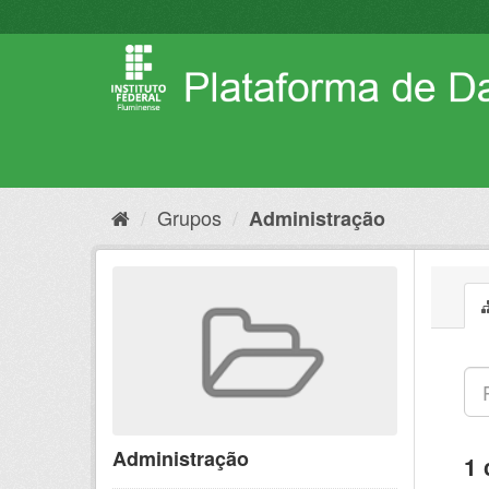
Pular
para
o
conteúdo
Grupos
Administração
Administração
1 