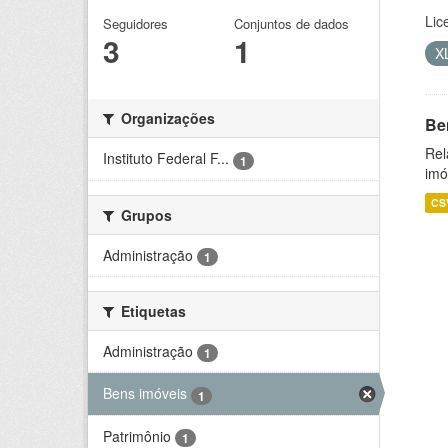
Lic
Seguidores
Conjuntos de dados
3
1
X
Organizações
Be
Rel
Instituto Federal F...
1
imó
CS
Grupos
Administração
1
Etiquetas
Administração
1
Bens imóveis
1
Patrimônio
1