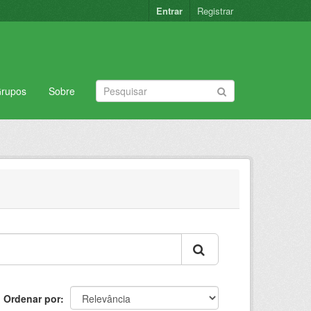
Entrar
Registrar
rupos
Sobre
Ordenar por