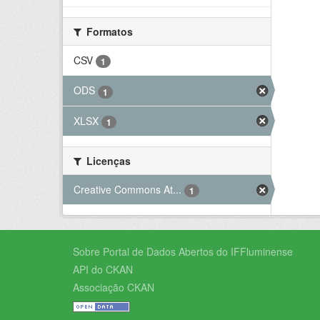
Formatos
CSV
1
ODS
1
XLSX
1
Licenças
Creative Commons At...
1
Sobre Portal de Dados Abertos do IFFluminense
API do CKAN
Associação CKAN