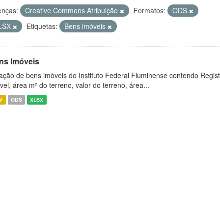
enças:
Creative Commons Atribuição
Formatos:
ODS
LSX
Etiquetas:
Bens imóveis
ns Imóveis
ação de bens imóveis do Instituto Federal Fluminense contendo Regist
vel, área m² do terreno, valor do terreno, área...
V
ODS
XLSX