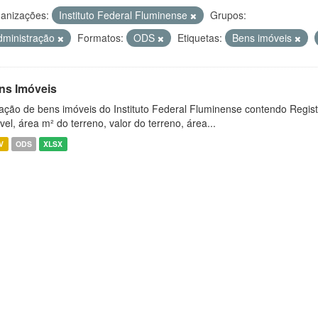
anizações:
Instituto Federal Fluminense
Grupos:
dministração
Formatos:
ODS
Etiquetas:
Bens imóveis
ns Imóveis
ação de bens imóveis do Instituto Federal Fluminense contendo Regist
vel, área m² do terreno, valor do terreno, área...
V
ODS
XLSX