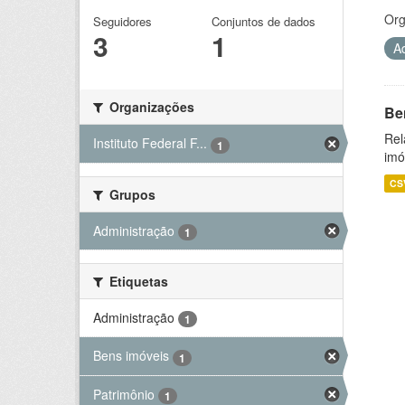
Org
Seguidores
Conjuntos de dados
3
1
A
Organizações
Be
Rel
Instituto Federal F...
1
imó
CS
Grupos
Administração
1
Etiquetas
Administração
1
Bens imóveis
1
Patrimônio
1