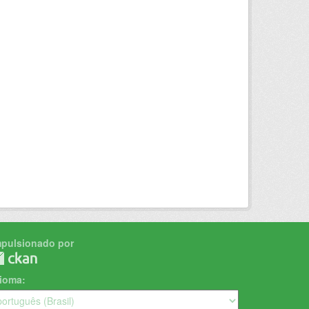
mpulsionado por
dioma