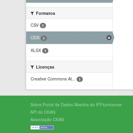
Formatos
CSV
1
ODS
1
XLSX
1
Licenças
Creative Commons At...
1
Sobre Portal de Dados Abertos do IFFluminense
API do CKAN
Associação CKAN