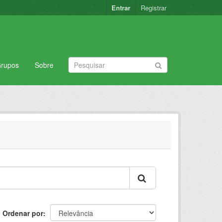
Entrar
Registrar
rupos
Sobre
Ordenar por