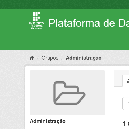
Pular
para
o
conteúdo
Grupos
Administração
Administração
1 