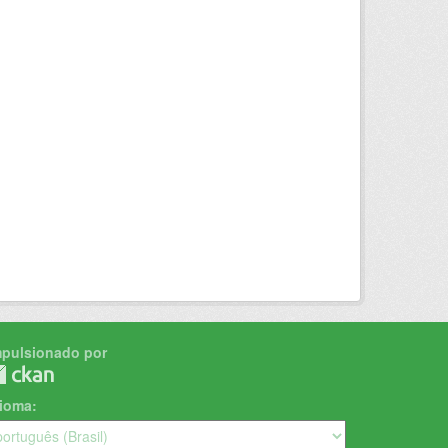
mpulsionado por
dioma