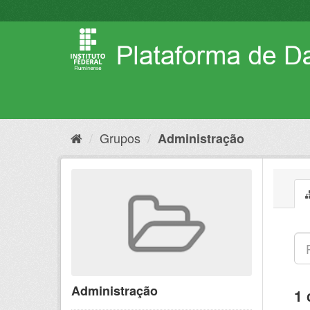
Pular
para
o
conteúdo
Grupos
Administração
Administração
1 