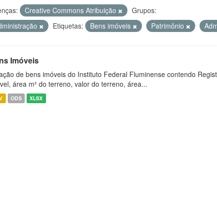
enças:
Creative Commons Atribuição
Grupos:
dministração
Etiquetas:
Bens imóveis
Patrimônio
Adm
ns Imóveis
ação de bens imóveis do Instituto Federal Fluminense contendo Regist
vel, área m² do terreno, valor do terreno, área...
V
ODS
XLSX