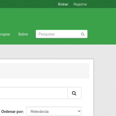
Entrar
Registrar
rupos
Sobre
Ordenar por