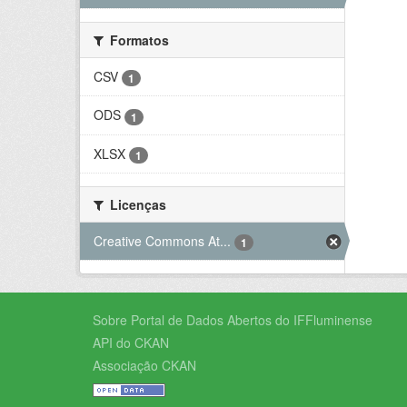
Formatos
CSV
1
ODS
1
XLSX
1
Licenças
Creative Commons At...
1
Sobre Portal de Dados Abertos do IFFluminense
API do CKAN
Associação CKAN