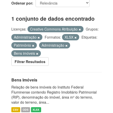
Ordenar por
1 conjunto de dados encontrado
Licenças:
Creative Commons Atribuição
Grupos:
Administração
Formatos:
XLSX
Etiquetas:
Patrimônio
Administração
Bens imóveis
Filtrar Resultados
Bens Imóveis
Relação de bens imóveis do Instituto Federal
Fluminense contendo Registro Imobiliário Patrimonial
(RIP), denominação do imóvel, área m² do terreno,
valor do terreno, área...
CSV
ODS
XLSX