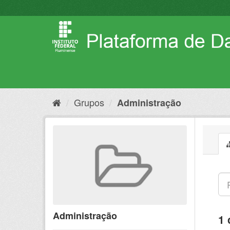
Pular
para
o
conteúdo
Grupos
Administração
Administração
1 