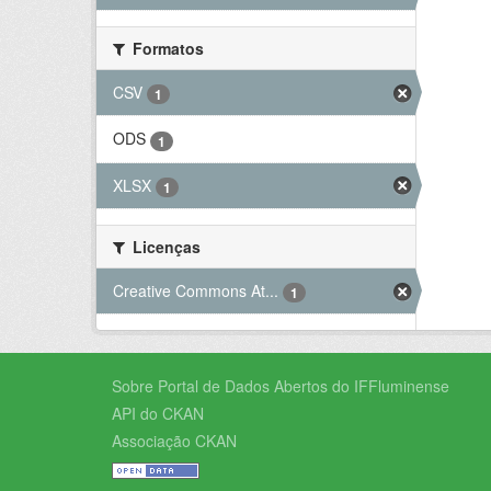
Formatos
CSV
1
ODS
1
XLSX
1
Licenças
Creative Commons At...
1
Sobre Portal de Dados Abertos do IFFluminense
API do CKAN
Associação CKAN