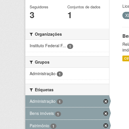
Lic
Seguidores
Conjuntos de dados
3
1
X
Organizações
Be
Rel
Instituto Federal F...
1
imó
CS
Grupos
Administração
1
Etiquetas
Administração
1
Bens imóveis
1
Patrimônio
1