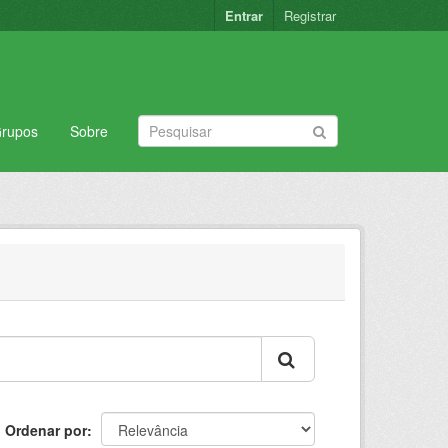
Entrar
Registrar
rupos
Sobre
Ordenar por