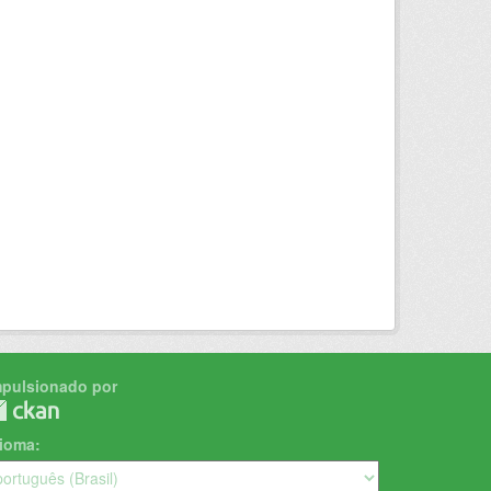
mpulsionado por
dioma