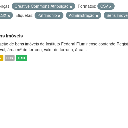
enças:
Creative Commons Atribuição
Formatos:
CSV
LSX
Etiquetas:
Patrimônio
Administração
Bens imóve
ns Imóveis
ação de bens imóveis do Instituto Federal Fluminense contendo Regist
vel, área m² do terreno, valor do terreno, área...
V
ODS
XLSX