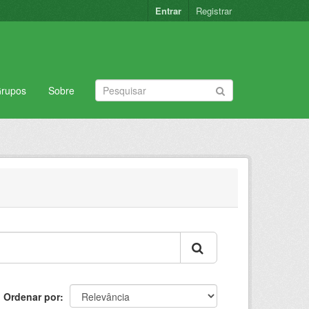
Entrar
Registrar
rupos
Sobre
Ordenar por