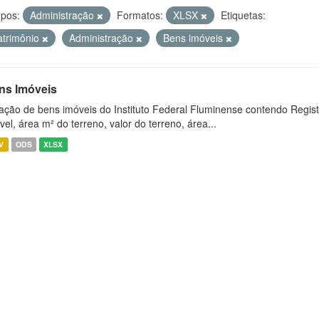
pos:
Administração
Formatos:
XLSX
Etiquetas:
atrimônio
Administração
Bens imóveis
ns Imóveis
ação de bens imóveis do Instituto Federal Fluminense contendo Regist
vel, área m² do terreno, valor do terreno, área...
V
ODS
XLSX