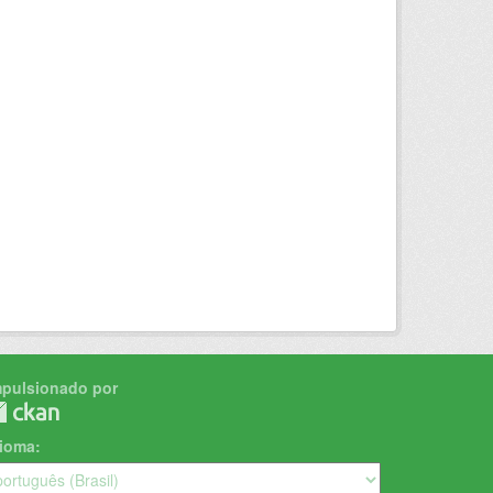
mpulsionado por
dioma