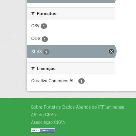
Formatos
CSV
1
ODS
1
XLSX
1
Licenças
Creative Commons At...
1
Sobre Portal de Dados Abertos do IFFluminense
API do CKAN
Associação CKAN