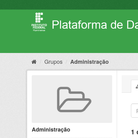
Pular
para
o
conteúdo
Grupos
Administração
Administração
1 