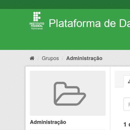
Pular
para
o
conteúdo
Grupos
Administração
Administração
1 