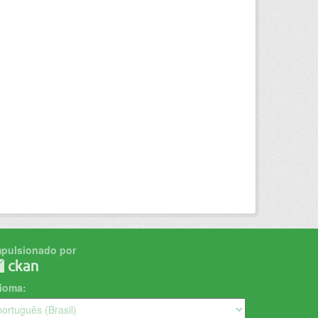
mpulsionado por
dioma