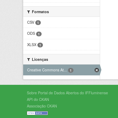
Formatos
CSV
1
ODS
1
XLSX
1
Licenças
Creative Commons At...
1
Sobre Portal de Dados Abertos do IFFluminense
API do CKAN
Associação CKAN