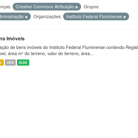
enças:
Creative Commons Atribuição
Grupos:
dministração
Organizações:
Instituto Federal Fluminense
ns Imóveis
ação de bens imóveis do Instituto Federal Fluminense contendo Regist
vel, área m² do terreno, valor do terreno, área...
V
ODS
XLSX