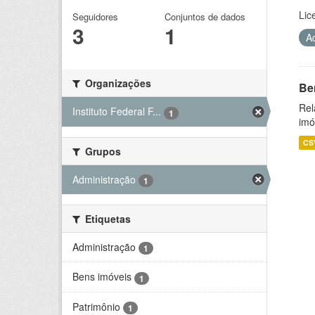
Lic
Seguidores
Conjuntos de dados
3
1
A
Organizações
Be
Rel
Instituto Federal F...
1
imó
CS
Grupos
Administração
1
Etiquetas
Administração
1
Bens imóveis
1
Patrimônio
1