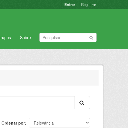
Entrar
Registrar
rupos
Sobre
Ordenar por