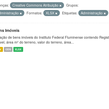
enças:
Creative Commons Atribuição
Grupos:
dministração
Formatos:
XLSX
Etiquetas:
Administração
ns Imóveis
ação de bens imóveis do Instituto Federal Fluminense contendo Regist
vel, área m² do terreno, valor do terreno, área...
V
ODS
XLSX