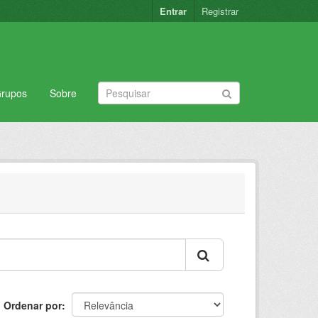
Entrar
Registrar
rupos
Sobre
Ordenar por