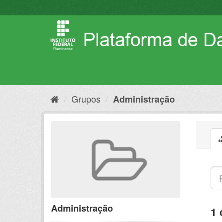
Pular
para
o
conteúdo
Grupos
Administração
Administração
1 