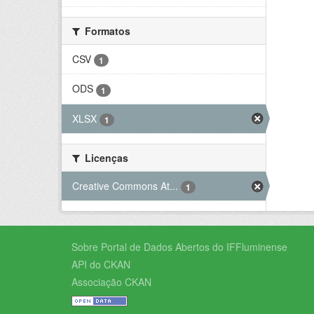
Formatos
CSV
1
ODS
1
XLSX
1
Licenças
Creative Commons At...
1
Sobre Portal de Dados Abertos do IFFluminense
API do CKAN
Associação CKAN