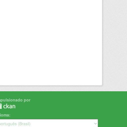
mpulsionado por
dioma