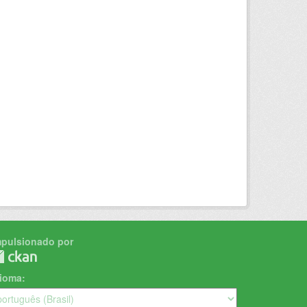
mpulsionado por
dioma