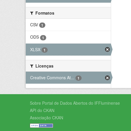
Formatos
CSV
1
ODS
1
XLSX
1
Licenças
Creative Commons At...
1
Sobre Portal de Dados Abertos do IFFluminense
API do CKAN
Associação CKAN