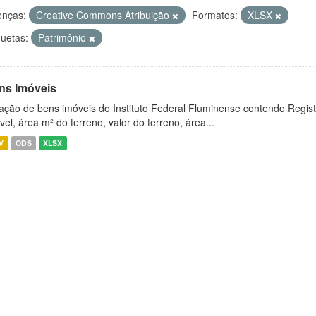
enças:
Creative Commons Atribuição
Formatos:
XLSX
quetas:
Patrimônio
ns Imóveis
ação de bens imóveis do Instituto Federal Fluminense contendo Regist
vel, área m² do terreno, valor do terreno, área...
V
ODS
XLSX