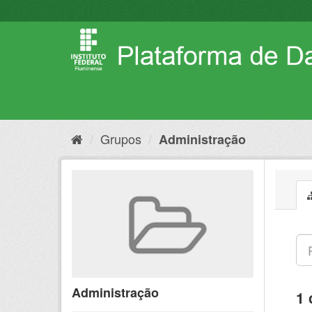
Pular
para
o
conteúdo
Grupos
Administração
Administração
1 