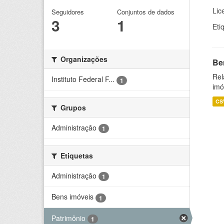
Lic
Seguidores
Conjuntos de dados
3
1
Eti
Organizações
Be
Rel
Instituto Federal F...
1
imó
CS
Grupos
Administração
1
Etiquetas
Administração
1
Bens imóveis
1
Patrimônio
1