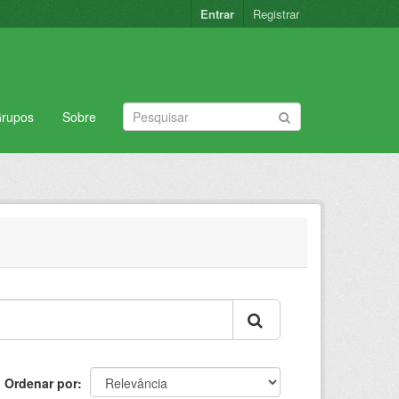
Entrar
Registrar
rupos
Sobre
Ordenar por