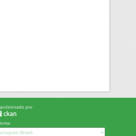
mpulsionado por
dioma