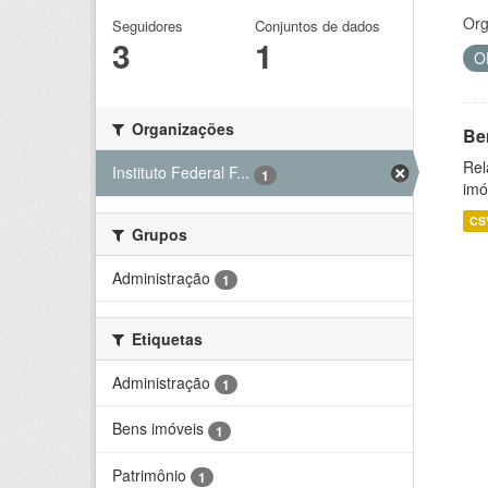
Org
Seguidores
Conjuntos de dados
3
1
O
Organizações
Be
Rel
Instituto Federal F...
1
imó
CS
Grupos
Administração
1
Etiquetas
Administração
1
Bens imóveis
1
Patrimônio
1