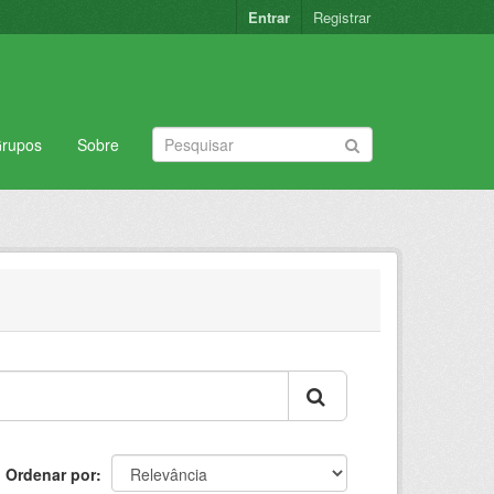
Entrar
Registrar
rupos
Sobre
Ordenar por