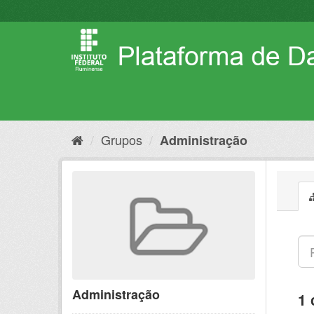
Pular
para
o
conteúdo
Grupos
Administração
Administração
1 