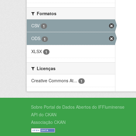
Formatos
CSV
1
ODS
1
XLSX
1
Licenças
Creative Commons At...
1
Sobre Portal de Dados Abertos do IFFluminense
API do CKAN
Associação CKAN