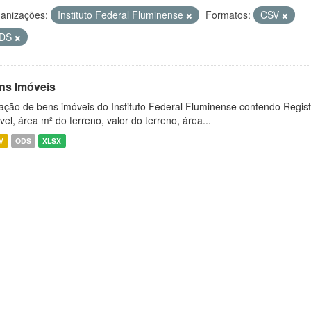
anizações:
Instituto Federal Fluminense
Formatos:
CSV
DS
ns Imóveis
ação de bens imóveis do Instituto Federal Fluminense contendo Regist
vel, área m² do terreno, valor do terreno, área...
V
ODS
XLSX