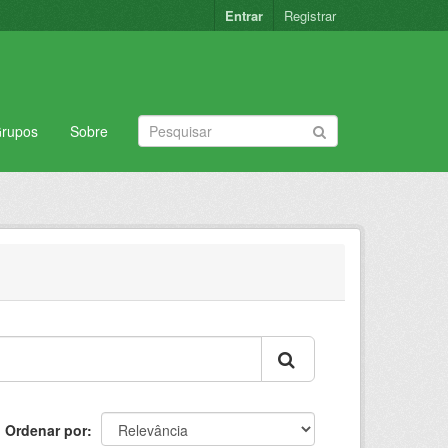
Entrar
Registrar
rupos
Sobre
Ordenar por