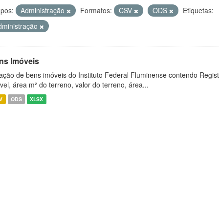
pos:
Administração
Formatos:
CSV
ODS
Etiquetas:
dministração
ns Imóveis
ação de bens imóveis do Instituto Federal Fluminense contendo Regist
vel, área m² do terreno, valor do terreno, área...
V
ODS
XLSX