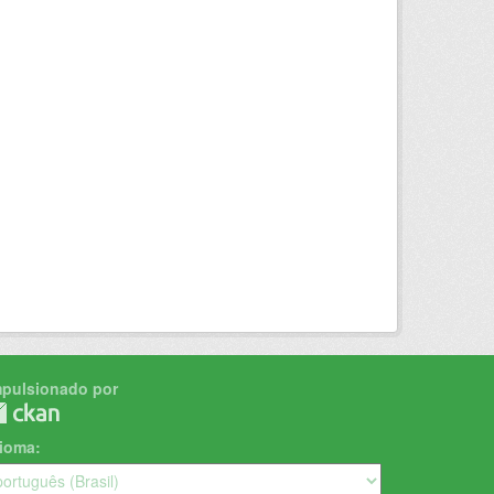
mpulsionado por
dioma