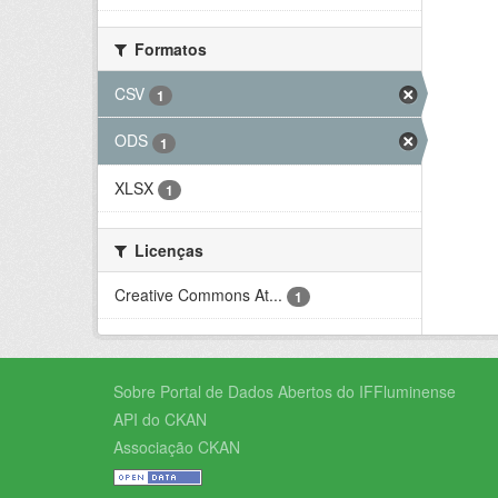
Formatos
CSV
1
ODS
1
XLSX
1
Licenças
Creative Commons At...
1
Sobre Portal de Dados Abertos do IFFluminense
API do CKAN
Associação CKAN