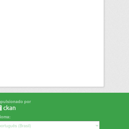
mpulsionado por
dioma