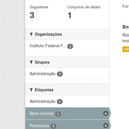
For
Seguidores
Conjuntos de dados
3
1
Be
Organizações
Rel
imó
Instituto Federal F...
1
CS
Grupos
Administração
1
Etiquetas
Administração
1
Bens imóveis
1
Patrimônio
1