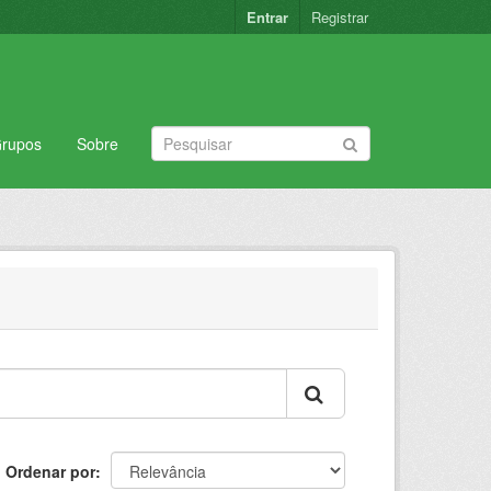
Entrar
Registrar
rupos
Sobre
Ordenar por