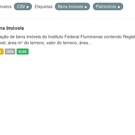
matos:
CSV
Etiquetas:
Bens imóveis
Patrimônio
ns Imóveis
ação de bens imóveis do Instituto Federal Fluminense contendo Regist
vel, área m² do terreno, valor do terreno, área...
V
ODS
XLSX