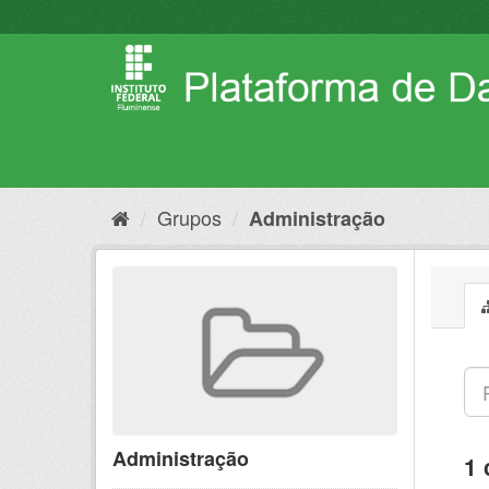
Pular
para
o
conteúdo
Grupos
Administração
Administração
1 