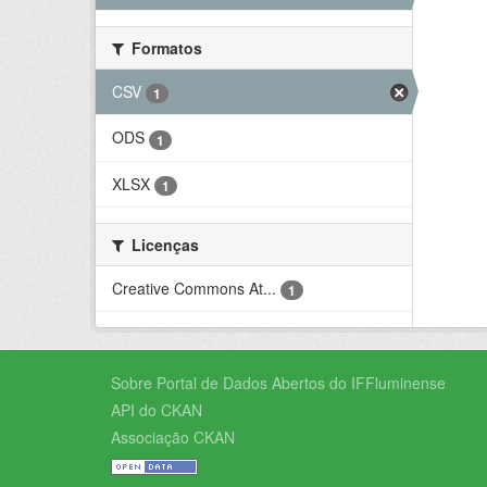
Formatos
CSV
1
ODS
1
XLSX
1
Licenças
Creative Commons At...
1
Sobre Portal de Dados Abertos do IFFluminense
API do CKAN
Associação CKAN