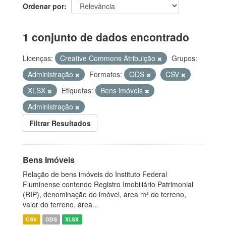
Ordenar por
1 conjunto de dados encontrado
Licenças:
Creative Commons Atribuição
Grupos:
Administração
Formatos:
ODS
CSV
XLSX
Etiquetas:
Bens imóveis
Administração
Filtrar Resultados
Bens Imóveis
Relação de bens imóveis do Instituto Federal
Fluminense contendo Registro Imobiliário Patrimonial
(RIP), denominação do imóvel, área m² do terreno,
valor do terreno, área...
CSV
ODS
XLSX