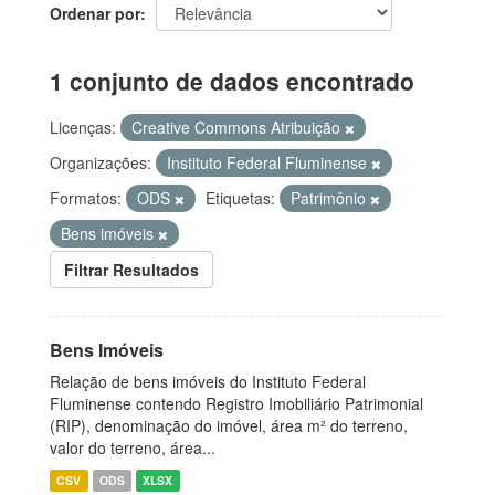
Ordenar por
1 conjunto de dados encontrado
Licenças:
Creative Commons Atribuição
Organizações:
Instituto Federal Fluminense
Formatos:
ODS
Etiquetas:
Patrimônio
Bens imóveis
Filtrar Resultados
Bens Imóveis
Relação de bens imóveis do Instituto Federal
Fluminense contendo Registro Imobiliário Patrimonial
(RIP), denominação do imóvel, área m² do terreno,
valor do terreno, área...
CSV
ODS
XLSX