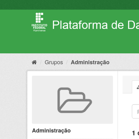
Pular
para
o
conteúdo
Grupos
Administração
Administração
1 