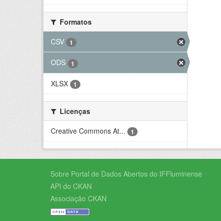
Formatos
CSV
1
ODS
1
XLSX
1
Licenças
Creative Commons At...
1
Sobre Portal de Dados Abertos do IFFluminense
API do CKAN
Associação CKAN