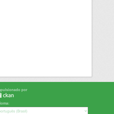
mpulsionado por
dioma