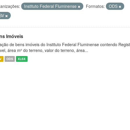
anizações:
Instituto Federal Fluminense
Formatos:
ODS
SV
ns Imóveis
ação de bens imóveis do Instituto Federal Fluminense contendo Regist
vel, área m² do terreno, valor do terreno, área...
V
ODS
XLSX