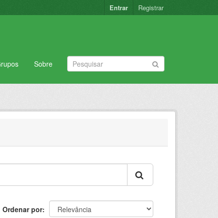
Entrar
Registrar
rupos
Sobre
Ordenar por