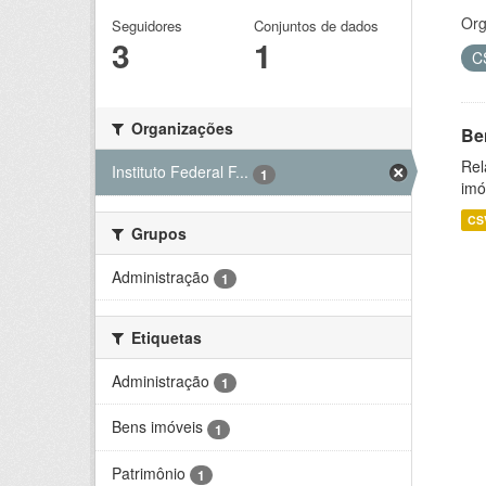
Org
Seguidores
Conjuntos de dados
3
1
C
Organizações
Be
Rel
Instituto Federal F...
1
imó
CS
Grupos
Administração
1
Etiquetas
Administração
1
Bens imóveis
1
Patrimônio
1