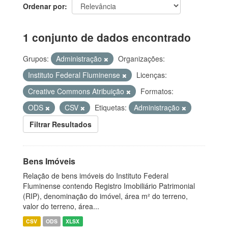
Ordenar por
1 conjunto de dados encontrado
Grupos:
Administração
Organizações:
Instituto Federal Fluminense
Licenças:
Creative Commons Atribuição
Formatos:
ODS
CSV
Etiquetas:
Administração
Filtrar Resultados
Bens Imóveis
Relação de bens imóveis do Instituto Federal
Fluminense contendo Registro Imobiliário Patrimonial
(RIP), denominação do imóvel, área m² do terreno,
valor do terreno, área...
CSV
ODS
XLSX