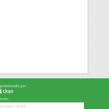
mpulsionado por
dioma