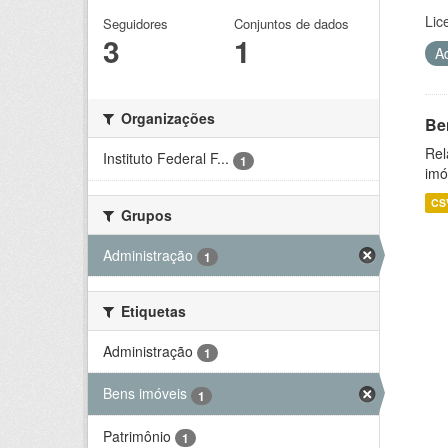
Lic
Seguidores
Conjuntos de dados
3
1
A
Organizações
Be
Rel
Instituto Federal F...
1
imó
CS
Grupos
Administração
1
Etiquetas
Administração
1
Bens imóveis
1
Patrimônio
1