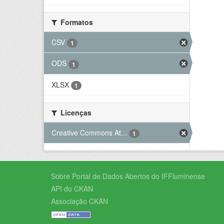
Formatos
CSV
1
ODS
1
XLSX
1
Licenças
Creative Commons At...
1
Sobre Portal de Dados Abertos do IFFluminense
API do CKAN
Associação CKAN