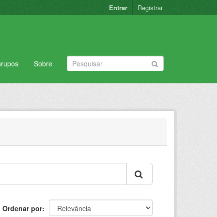
Entrar
Registrar
rupos
Sobre
Ordenar por