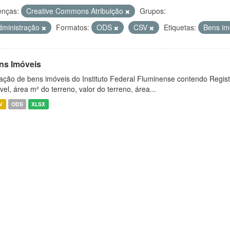
enças:
Creative Commons Atribuição
Grupos:
dministração
Formatos:
ODS
CSV
Etiquetas:
Bens im
ns Imóveis
ação de bens imóveis do Instituto Federal Fluminense contendo Regist
vel, área m² do terreno, valor do terreno, área...
V
ODS
XLSX