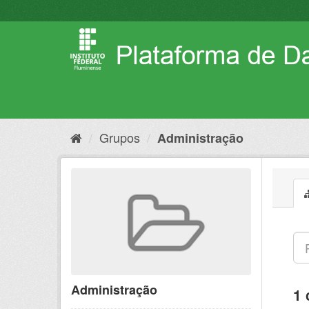
Pular
para
o
conteúdo
Grupos
Administração
Administração
1 