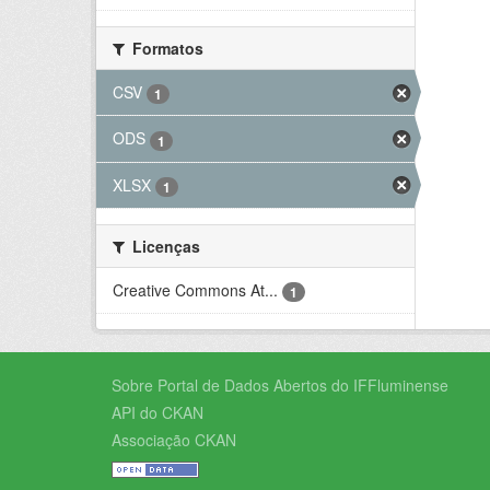
Formatos
CSV
1
ODS
1
XLSX
1
Licenças
Creative Commons At...
1
Sobre Portal de Dados Abertos do IFFluminense
API do CKAN
Associação CKAN