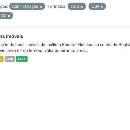
pos:
Administração
Formatos:
ODS
CSV
LSX
ns Imóveis
ação de bens imóveis do Instituto Federal Fluminense contendo Regist
vel, área m² do terreno, valor do terreno, área...
V
ODS
XLSX