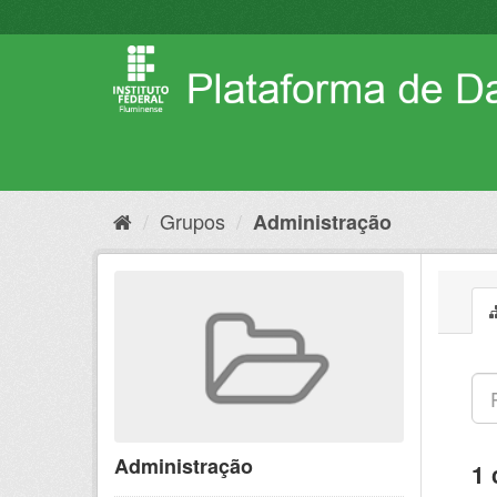
Pular
para
o
conteúdo
Grupos
Administração
Administração
1 