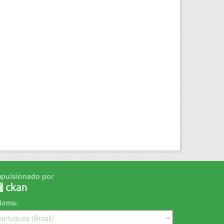
mpulsionado por
dioma