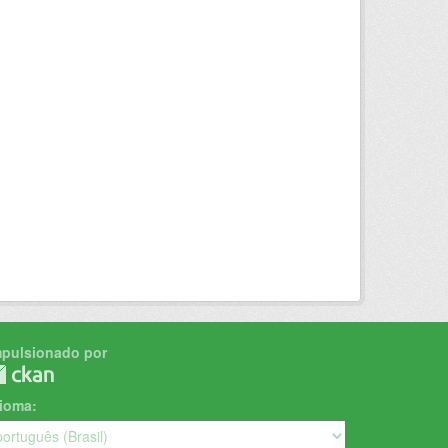
mpulsionado por
dioma