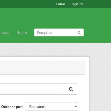
Entrar
Registrar
rupos
Sobre
Ordenar por