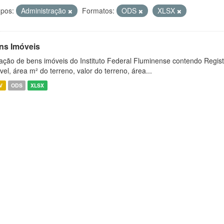
pos:
Administração
Formatos:
ODS
XLSX
ns Imóveis
ação de bens imóveis do Instituto Federal Fluminense contendo Regist
vel, área m² do terreno, valor do terreno, área...
V
ODS
XLSX