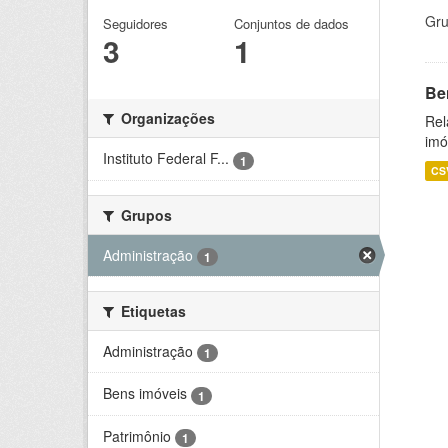
Gru
Seguidores
Conjuntos de dados
3
1
Be
Organizações
Rel
imó
Instituto Federal F...
1
CS
Grupos
Administração
1
Etiquetas
Administração
1
Bens imóveis
1
Patrimônio
1