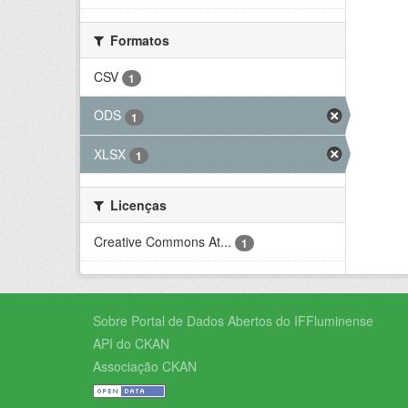
Formatos
CSV
1
ODS
1
XLSX
1
Licenças
Creative Commons At...
1
Sobre Portal de Dados Abertos do IFFluminense
API do CKAN
Associação CKAN