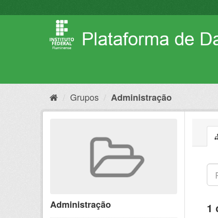
Pular
para
o
conteúdo
Grupos
Administração
Administração
1 