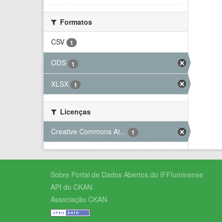
Formatos
CSV
1
ODS
1
XLSX
1
Licenças
Creative Commons At...
1
Sobre Portal de Dados Abertos do IFFluminense
API do CKAN
Associação CKAN