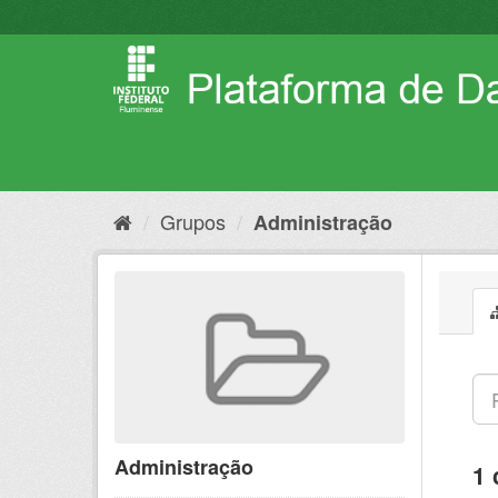
Pular
para
o
conteúdo
Grupos
Administração
Administração
1 