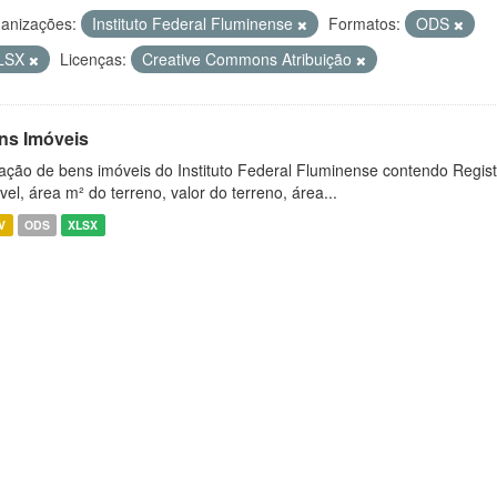
anizações:
Instituto Federal Fluminense
Formatos:
ODS
LSX
Licenças:
Creative Commons Atribuição
ns Imóveis
ação de bens imóveis do Instituto Federal Fluminense contendo Regist
vel, área m² do terreno, valor do terreno, área...
V
ODS
XLSX