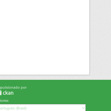
mpulsionado por
dioma