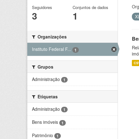
Org
Seguidores
Conjuntos de dados
3
1
X
Organizações
Be
Rel
Instituto Federal F...
1
imó
CS
Grupos
Administração
1
Etiquetas
Administração
1
Bens imóveis
1
Patrimônio
1