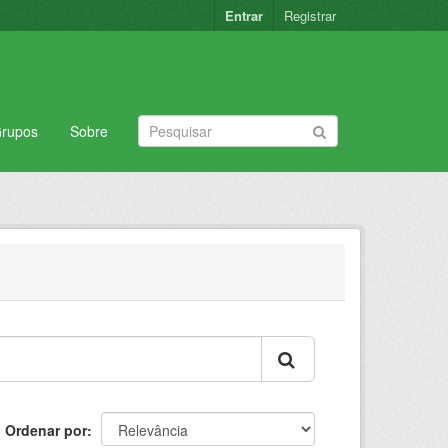
Entrar
Registrar
rupos
Sobre
Ordenar por