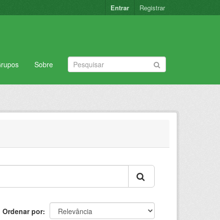
Entrar
Registrar
rupos
Sobre
Ordenar por