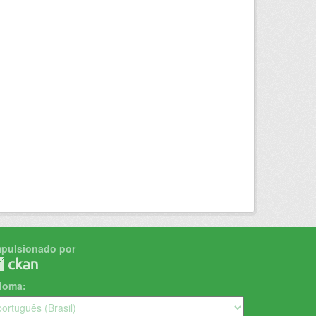
mpulsionado por
dioma