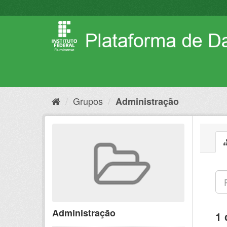
Pular
para
o
conteúdo
Grupos
Administração
Administração
1 