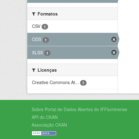
Formatos
CSV
1
ODS
1
XLSX
1
Licenças
Creative Commons At...
1
Sobre Portal de Dados Abertos do IFFluminense
API do CKAN
Associação CKAN