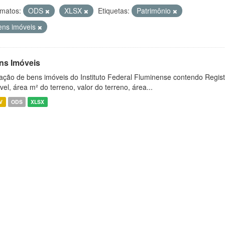
matos:
ODS
XLSX
Etiquetas:
Patrimônio
ens imóveis
ns Imóveis
ação de bens imóveis do Instituto Federal Fluminense contendo Regist
vel, área m² do terreno, valor do terreno, área...
V
ODS
XLSX