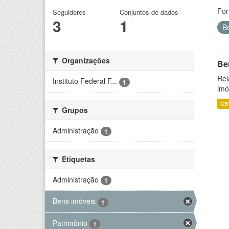
For
Seguidores
Conjuntos de dados
3
1
B
Organizações
Be
Rel
Instituto Federal F...
1
imó
CS
Grupos
Administração
1
Etiquetas
Administração
1
Bens imóveis
1
Patrimônio
1