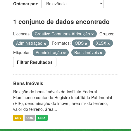
Ordenar por
1 conjunto de dados encontrado
Licenças:
Creative Commons Atribuição
Grupos:
Administração
Formatos:
ODS
XLSX
Etiquetas:
Administração
Bens imóveis
Filtrar Resultados
Bens Imóveis
Relação de bens imóveis do Instituto Federal
Fluminense contendo Registro Imobiliário Patrimonial
(RIP), denominação do imóvel, área m² do terreno,
valor do terreno, área...
CSV
ODS
XLSX