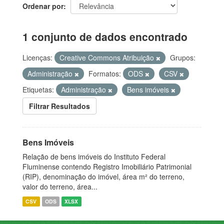
Ordenar por
1 conjunto de dados encontrado
Licenças:
Creative Commons Atribuição
Grupos:
Administração
Formatos:
ODS
CSV
Etiquetas:
Administração
Bens imóveis
Filtrar Resultados
Bens Imóveis
Relação de bens imóveis do Instituto Federal
Fluminense contendo Registro Imobiliário Patrimonial
(RIP), denominação do imóvel, área m² do terreno,
valor do terreno, área...
CSV
ODS
XLSX