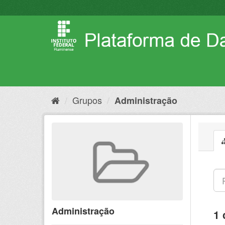
Pular
para
o
conteúdo
Grupos
Administração
Administração
1 