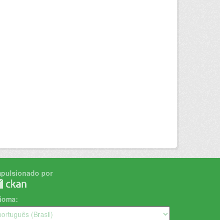
mpulsionado por
dioma