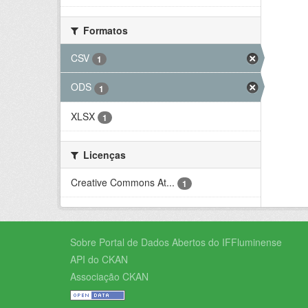
Formatos
CSV
1
ODS
1
XLSX
1
Licenças
Creative Commons At...
1
Sobre Portal de Dados Abertos do IFFluminense
API do CKAN
Associação CKAN