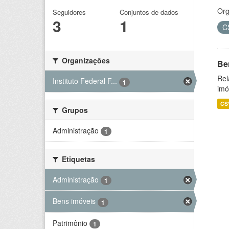
Org
Seguidores
Conjuntos de dados
3
1
C
Organizações
Be
Rel
Instituto Federal F...
1
imó
CS
Grupos
Administração
1
Etiquetas
Administração
1
Bens imóveis
1
Patrimônio
1