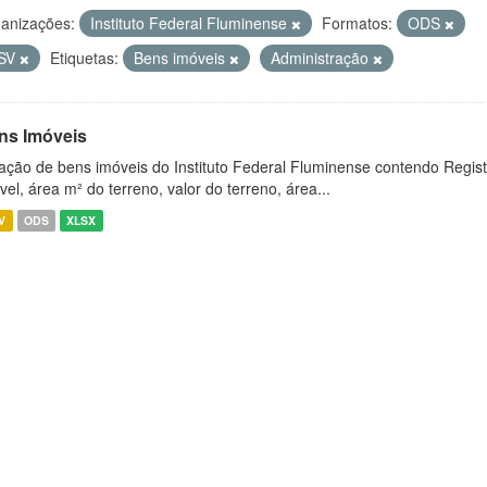
anizações:
Instituto Federal Fluminense
Formatos:
ODS
SV
Etiquetas:
Bens imóveis
Administração
ns Imóveis
ação de bens imóveis do Instituto Federal Fluminense contendo Regist
vel, área m² do terreno, valor do terreno, área...
V
ODS
XLSX