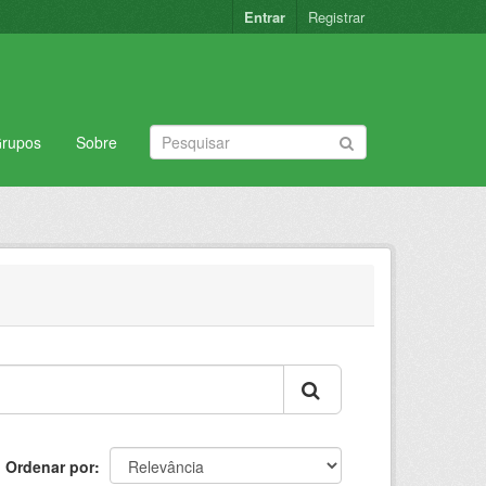
Entrar
Registrar
rupos
Sobre
Ordenar por